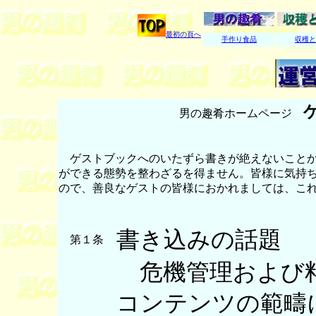
最初の頁へ
手作り食品
収穫と
男の趣肴ホームページ
ゲストブックへのいたずら書きが絶えないことか
ができる態勢を整わざるを得ません。皆様に気持
ので、善良なゲストの皆様におかれましては、こ
書き込みの話題
第１条
危機管理および料
コンテンツの範疇