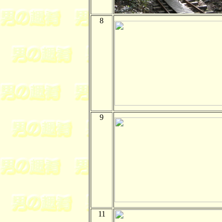
8
9
11