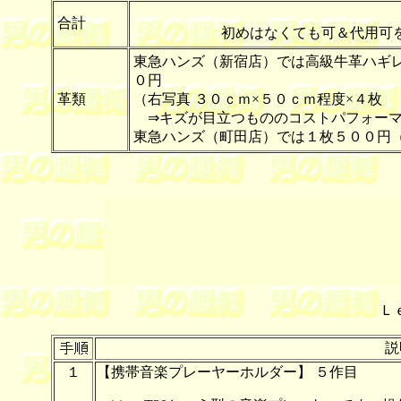
合計
初めはなくても可＆代用可
東急ハンズ（新宿店）では高級牛革ハギ
０円
革類
（右写真 ３０ｃｍ×５０ｃｍ程度×４枚
⇒キズが目立つもののコストパフォーマ
東急ハンズ（町田店）では１枚５００円
Ｌ
説
１
【携帯音楽プレーヤーホルダー】 ５作目