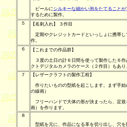
ビールに
シルキーな細かい泡をたてることが
するために製作。
５
【名刺入れ】 ３作目
定期やクレジットカードといっしょに携帯し
作。
６
【これまでの作品群】
３度の土日の計６日間を使って製作した６作
クトデジタルカメラのケース（２作目）もあり
７
【レザークラフトの製作工程】
作りたいものの型紙を起こします。まず手始
の線画）
フリーハンドで大体の形が決まったら、定規
画）を作ります。
８
型紙を元に、作品になる革を切り出し、穴を