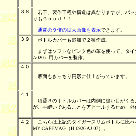
３８
若干、製作工程や構造は異なりますが、バッ
りもＧｏｏｄ！！
通常の９倍の拡大画像を表示
できます。
３９
ボトルカバーも追加で２種作成。
まずはソフトなピンク色の革を使って、タイガーのスリ
A020）用カバーを製作。
４０
底面もきっちり円形に仕上がっています。
４１
項番３のボトルカバーは内側に縫い目がくる
が、手縫いであることをアピールするため、
４２
こちらは上記のタイガースリムボトルに比べ
MY CAFEMAG（H-6926 AJ-07）。