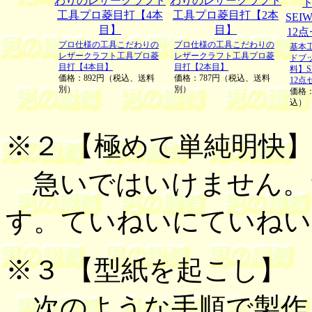
プロ仕様の工具こだわりの
プロ仕様の工具こだわりの
基本
レザークラフト工具プロ菱
レザークラフト工具プロ菱
ドブ
目打【4本目】
目打【2本目】
料】S
価格：892円（税込、送料
価格：787円（税込、送料
12点
別）
別）
価格：
込）
※２
【
極めて単純明快
急いではいけません。
す。ていねいにていねい
※３ 【
型紙を起こし
】
次のような手順で製作