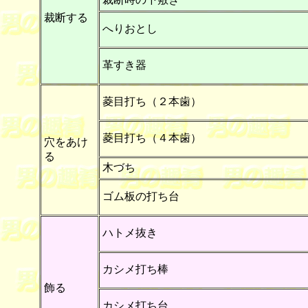
裁断する
へりおとし
革すき器
菱目打ち（２本歯）
菱目打ち（４本歯）
穴をあけ
る
木づち
ゴム板の打ち台
ハトメ抜き
カシメ打ち棒
飾る
カシメ打ち台