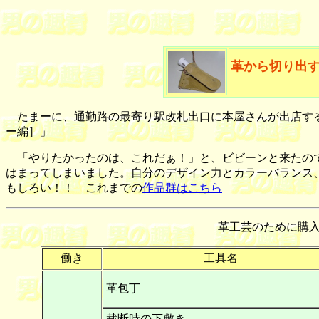
革から切り出
たまーに、通勤路の最寄り駅改札出口に本屋さんが出店す
ー編］」
「やりたかったのは、これだぁ！」と、ビビーンと来たの
はまってしまいました。自分のデザイン力とカラーバランス
もしろい！！ これまでの
作品群はこちら
革工芸のために購
働き
工具名
革包丁
裁断時の下敷き