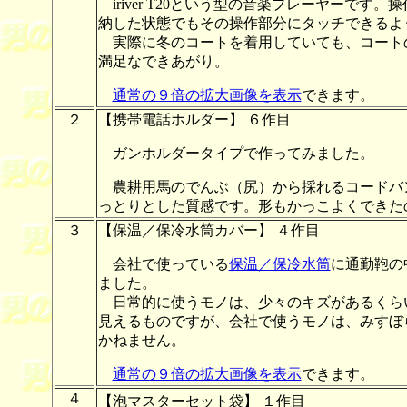
iriver T20という型の音楽プレーヤーで
納した状態でもその操作部分にタッチできるよ
実際に冬のコートを着用していても、コート
満足なできあがり。
通常の９倍の拡大画像を表示
できます。
２
【携帯電話ホルダー】 ６作目
ガンホルダータイプで作ってみました。
農耕用馬のでんぶ（尻）から採れるコードバ
っとりとした質感です。形もかっこよくできた
３
【保温／保冷水筒カバー】 ４作目
会社で使っている
保温／保冷水筒
に通勤鞄の
ました。
日常的に使うモノは、少々のキズがあるくら
見えるものですが、会社で使うモノは、みすぼ
かねません。
通常の９倍の拡大画像を表示
できます。
４
【泡マスターセット袋】 １作目