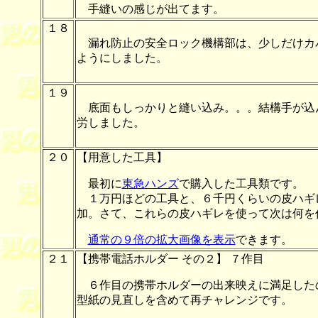
手縫いの感じが出てます。
１８
漏れ防止の安全ロック機構部は、少しだけカ
ようにしました。
１９
底面もしっかりと縫い込み。。。結構手が込
労しました。
２０
【用意した工具】
最初に
東急ハンズ
で購入した工具類です。
１万円ほどの工具と、６千円くらいの皮ハギ
加。さて、これらの皮ハギレを使って次は何を
通常の９倍の拡大画像を表示
できます。
２１
【携帯電話ホルダー その２】 ７作目
６作目の携帯ホルダーの出来映えに満足した
型紙の見直しを含めて再チャレンジです。