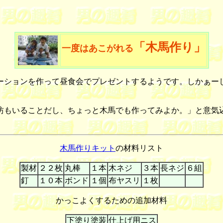
「木馬作り」
一度はあこがれる
ションを作って昼食会でプレゼントするようです。しかぁー
もいることだし、ちょっと木馬でも作ってみよか。」と意気
木馬作りキット
の材料リスト
製材
２２枚
丸棒
１本
木ネジ
３本
長ネジ
６組
釘
１０本
ボンド
１個
布ヤスリ
１枚
かっこよくするための追加材料
下塗り塗装
仕上げ用ニス