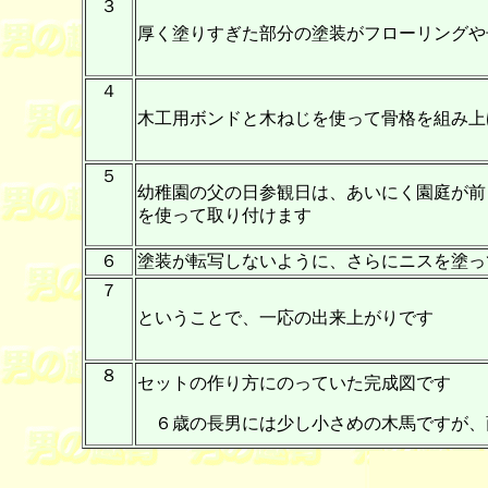
３
厚く塗りすぎた部分の塗装がフローリングや
４
木工用ボンドと木ねじを使って骨格を組み上
５
幼稚園の父の日参観日は、あいにく園庭が前
を使って取り付けます
６
塗装が転写しないように、さらにニスを塗っ
７
ということで、一応の出来上がりです
８
セットの作り方にのっていた完成図です
６歳の長男には少し小さめの木馬ですが、