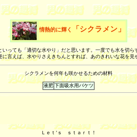
「シクラメン」
情熱的に輝く
いっても「適切な水やり」だと思います。一度でも水を切ら
逆に言えば、水やりさえきちんとすれば、あのきれいな花を見
シクラメンを何年も咲かせるための材料
液肥
下面吸水用バケツ
Ｌｅｔ’ｓ ｓｔａｒｔ！