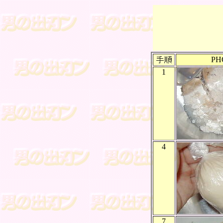
PH
1
4
7