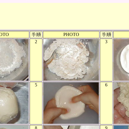
OTO
PHOTO
2
3
5
6
8
9