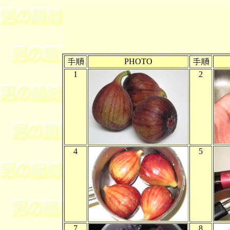
PHOTO
1
2
4
5
7
8