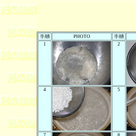
PHOTO
1
2
4
5
7
8