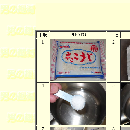
PHOTO
1
2
4
5
7
8