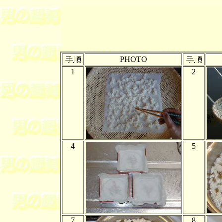
PHOTO
1
2
4
5
7
8