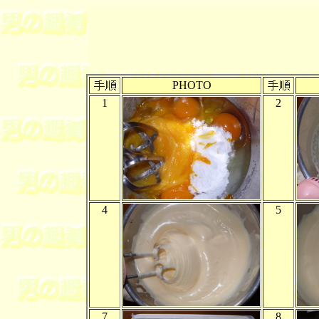
PHOTO
1
2
4
5
7
8