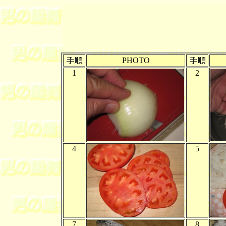
PHOTO
1
2
4
5
7
8