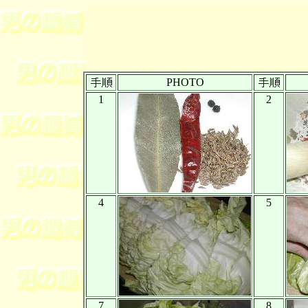
PHOTO
1
2
4
5
7
8