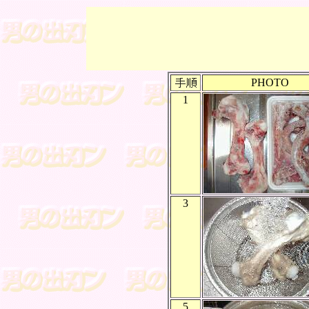
PHOTO
1
3
5