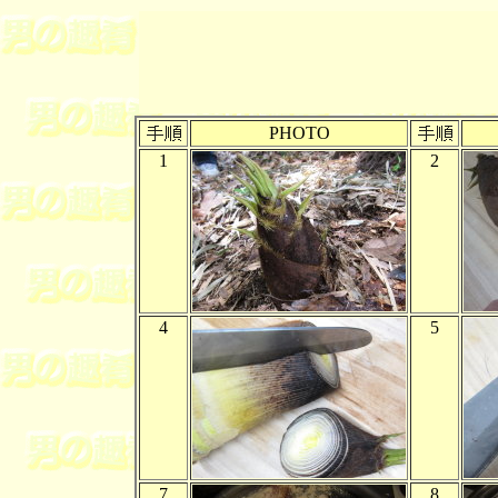
PHOTO
1
2
4
5
7
8