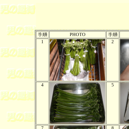
PHOTO
1
2
4
5
7
8