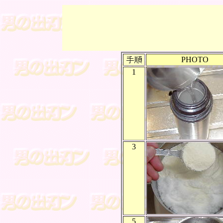
PHOTO
1
3
5