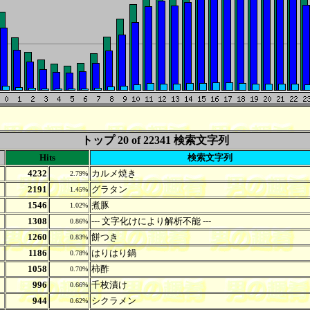
トップ 20 of 22341
検索文字列
Hits
検索文字列
4232
カルメ焼き
2.79%
2191
グラタン
1.45%
1546
煮豚
1.02%
1308
--- 文字化けにより解析不能 ---
0.86%
1260
餅つき
0.83%
1186
はりはり鍋
0.78%
1058
柿酢
0.70%
996
千枚漬け
0.66%
944
シクラメン
0.62%