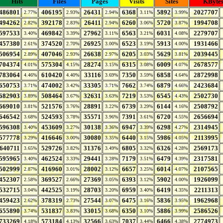
Hits
Files
Pages
Visits
Sites
KByte
486801
406195
26431
6368
5892
2027707
2.77%
2.93%
2.94%
3.11%
3.99%
494262
392178
26411
6260
5720
1994708
2.82%
2.83%
2.94%
3.06%
3.87%
597533
469842
27962
6563
6031
2279707
3.40%
3.39%
3.11%
3.21%
4.08%
457380
374520
26925
6523
5913
1931466
2.61%
2.70%
3.00%
3.19%
4.00%
506954
407046
26638
6205
5629
2039445
2.89%
2.93%
2.97%
3.03%
3.81%
704374
575304
28274
6315
6009
2678577
4.01%
4.15%
3.15%
3.08%
4.07%
783064
610420
33116
7350
6858
2872998
4.46%
4.40%
3.69%
3.59%
4.64%
650753
474002
33305
7662
6879
2423684
3.71%
3.42%
3.71%
3.74%
4.66%
682903
508464
32631
7219
6545
2502730
3.89%
3.67%
3.63%
3.53%
4.43%
669010
521576
28891
6739
6144
2508792
3.81%
3.76%
3.22%
3.29%
4.16%
646542
524593
35571
7391
6720
2656694
3.68%
3.78%
3.96%
3.61%
4.55%
596308
453609
30138
6947
6298
2314945
3.40%
3.27%
3.36%
3.39%
4.27%
577778
416646
30080
6440
5986
2113995
3.29%
3.00%
3.35%
3.15%
4.05%
640711
529726
31376
6805
6326
2569173
3.65%
3.82%
3.49%
3.32%
4.28%
595965
462524
29441
7179
6479
2317581
3.40%
3.33%
3.28%
3.51%
4.39%
502999
416960
28002
6657
6014
2107565
2.87%
3.01%
3.12%
3.25%
4.07%
452307
369527
27369
6393
5902
1926099
2.58%
2.66%
3.05%
3.12%
4.00%
532715
442525
28703
6959
6419
2211313
3.04%
3.19%
3.20%
3.40%
4.35%
459423
378319
27544
6475
5836
1962968
2.62%
2.73%
3.07%
3.16%
3.95%
655890
531837
33015
6350
5886
2586526
3.74%
3.83%
3.68%
3.10%
3.99%
733269
573184
32566
7037
6466
2774973
4.18%
4.13%
3.63%
3.44%
4.38%