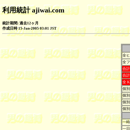
利用統計 ajiwai.com
統計期間: 過去12ヶ月
作成日時 15-Jan-2005 03:01 JST
全ヒ
全フ
合計 
合計 
全 K
個別
個別
個別
個別
一時
一日