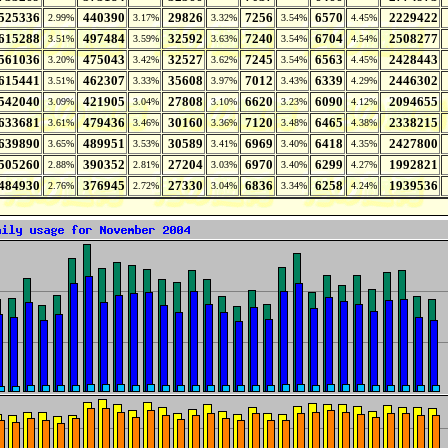
525336
440390
29826
7256
6570
2229422
2.99%
3.17%
3.32%
3.54%
4.45%
615288
497484
32592
7240
6704
2508277
3.51%
3.59%
3.63%
3.54%
4.54%
561036
475043
32527
7245
6563
2428443
3.20%
3.42%
3.62%
3.54%
4.45%
615441
462307
35608
7012
6339
2446302
3.51%
3.33%
3.97%
3.43%
4.29%
542040
421905
27808
6620
6090
2094655
3.09%
3.04%
3.10%
3.23%
4.12%
633681
479436
30160
7120
6465
2338215
3.61%
3.46%
3.36%
3.48%
4.38%
639890
489951
30589
6969
6418
2427800
3.65%
3.53%
3.41%
3.40%
4.35%
505260
390352
27204
6970
6299
1992821
2.88%
2.81%
3.03%
3.40%
4.27%
484930
376945
27330
6836
6258
1939536
2.76%
2.72%
3.04%
3.34%
4.24%