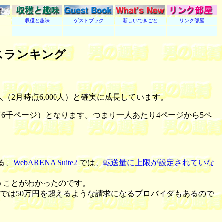
収穫と趣味
ゲストブック
新しいできごと
リンク部屋
セスランキング
（2月時点6,000人）と確実に成長しています。
6千ページ）となります。つまり一人あたり4ページから5ペ
る、
WebARENA Suite2
では、
転送量に上限が設定されていな
うことがわかったのです。
最大では50万円を超えるような請求になるプロバイダもあるので