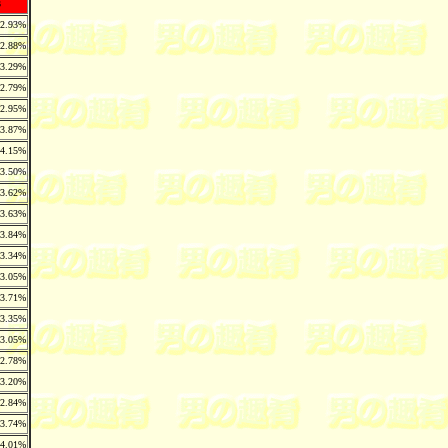
s
2.93%
2.88%
3.29%
2.79%
2.95%
3.87%
4.15%
3.50%
3.62%
3.63%
3.84%
3.34%
3.05%
3.71%
3.35%
3.05%
2.78%
3.20%
2.84%
3.74%
4.01%