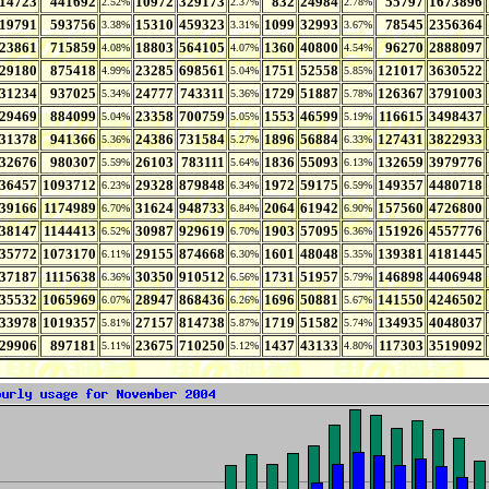
14723
441692
10972
329173
832
24984
55797
1673896
2.52%
2.37%
2.78%
19791
593756
15310
459323
1099
32993
78545
2356364
3.38%
3.31%
3.67%
23861
715859
18803
564105
1360
40800
96270
2888097
4.08%
4.07%
4.54%
29180
875418
23285
698561
1751
52558
121017
3630522
4.99%
5.04%
5.85%
31234
937025
24777
743311
1729
51887
126367
3791003
5.34%
5.36%
5.78%
29469
884099
23358
700759
1553
46599
116615
3498437
5.04%
5.05%
5.19%
31378
941366
24386
731584
1896
56884
127431
3822933
5.36%
5.27%
6.33%
32676
980307
26103
783111
1836
55093
132659
3979776
5.59%
5.64%
6.13%
36457
1093712
29328
879848
1972
59175
149357
4480718
6.23%
6.34%
6.59%
39166
1174989
31624
948733
2064
61942
157560
4726800
6.70%
6.84%
6.90%
38147
1144413
30987
929619
1903
57095
151926
4557776
6.52%
6.70%
6.36%
35772
1073170
29155
874668
1601
48048
139381
4181445
6.11%
6.30%
5.35%
37187
1115638
30350
910512
1731
51957
146898
4406948
6.36%
6.56%
5.79%
35532
1065969
28947
868436
1696
50881
141550
4246502
6.07%
6.26%
5.67%
33978
1019357
27157
814738
1719
51582
134935
4048037
5.81%
5.87%
5.74%
29906
897181
23675
710250
1437
43133
117303
3519092
5.11%
5.12%
4.80%