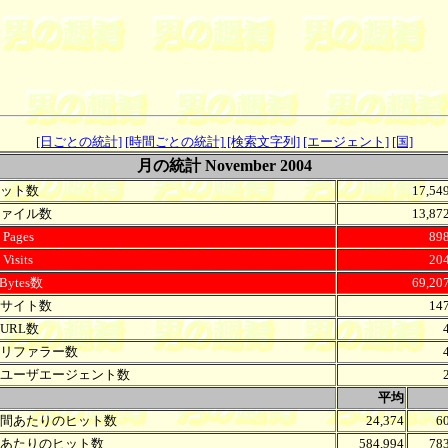
[日ごとの統計]
[時間ごとの統計]
[検索文字列]
[エージェント]
[国]
月の統計 November 2004
ット数
17,54
ァイル数
13,87
Pages
89
Visits
20
Bytes数
69,20
サイト数
14
URL数
リファラー数
ユーザエージェント数
.
平均
間あたりのヒット数
24,374
6
あたりのヒット数
584,994
78