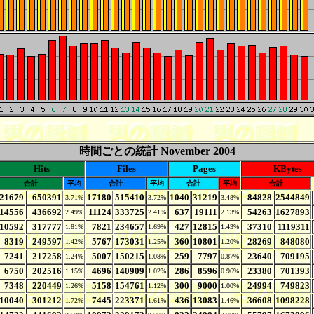
時間ごとの統計
November 2004
Hits
Files
Pages
KBytes
合計
平均
合計
平均
合計
平均
合計
21679
650391
17180
515410
1040
31219
84828
2544849
3.71%
3.72%
3.48%
14556
436692
11124
333725
637
19111
54263
1627893
2.49%
2.41%
2.13%
10592
317777
7821
234657
427
12815
37310
1119311
1.81%
1.69%
1.43%
8319
249597
5767
173031
360
10801
28269
848080
1.42%
1.25%
1.20%
7241
217258
5007
150215
259
7797
23640
709195
1.24%
1.08%
0.87%
6750
202516
4696
140909
286
8596
23380
701393
1.15%
1.02%
0.96%
7348
220449
5158
154761
300
9000
24994
749823
1.26%
1.12%
1.00%
10040
301212
7445
223371
436
13083
36608
1098228
1.72%
1.61%
1.46%