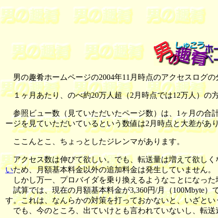
男の趣肴ホームページの2004年11月時点のアクセスログ
１ヶ月あたり、のべ約20万人超（2月時点では12万人）の方
参照ビュー数（見ていただいたページ数）は、1ヶ月の合計で
ージを見ていただいているという数値は2月時点と大差があ
ここんとこ、ちょっとしたジレンマがあります。
アクセス数は伸びて欲しい。でも、転送量は増えて欲しく
い
ため、月額基本料金以外の追加料金は発生していません。
しかし万一、プロバイダを乗り換えるようなことになった場合
試算では、現在の月額基本料金が3,360円/月（100Mby
す。これは、なんらかの対策を打っておかないと、いざという
でも、今のところ、出ていけとも言われていないし、転送速度