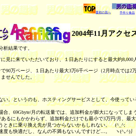
最初の頁へ
手作り食品
2004年11月アク
の分析結果です。
に見に来ていただいており、１日あたりにすると最大約8,000人
90万ページ、１日あたり最大3万6千ページ（2月時点では2万
りませんでした。
ない。というのも、ホスティングサービスとして、今使ってい
、69Gbyte/月の転送量では、追加料金が膨大になってしま
te）であるにもかかわらず、追加料金だけでも最小で3万円/月、
ときに乗り換え先が見つからないかもしれない。 (^_^;
も快適だし、なんの不満もないんですけど…。 ヽ(^｡^)丿