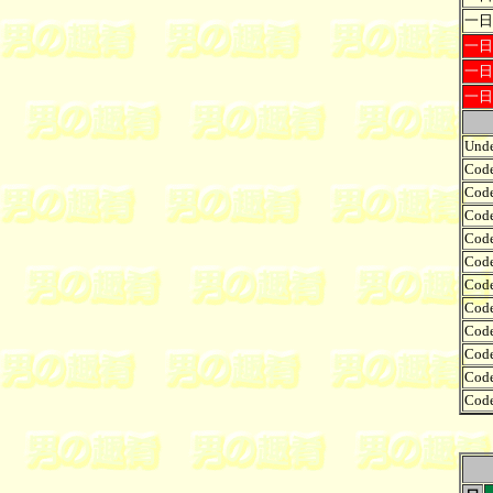
一日
一日
一日
一日
Unde
Code
Code
Code
Code
Code
Code
Code
Code
Code
Code
Code