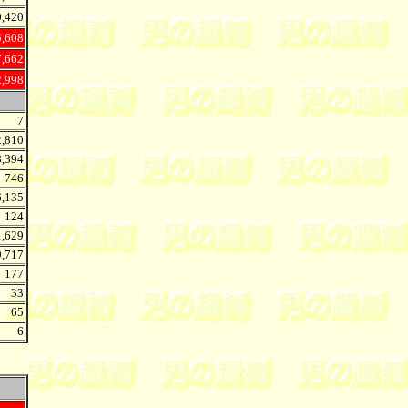
0,420
5,608
7,662
2,998
7
2,810
8,394
746
6,135
124
1,629
9,717
177
33
65
6