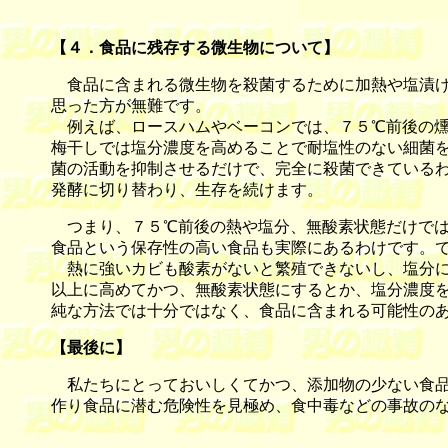
【
４．食品に残存する微生物について
】
食品に含まれる微生物を殺菌するために加熱や塩漬け
思った方が無難です。
例えば、ロースハムやベーコンでは、７５℃前後の燻
梅干しでは塩分濃度を高めることで耐塩性のない細菌
菌の活動を抑制させるだけで、完全に殺菌できている
発酵に切り替わり、生存を続けます。
つまり、７５℃前後の熱や塩分、無酸素状態だけでは
食品という保存性の高い食品も実際にあるわけです。
熱に強いカビも酸素がないと繁殖できないし、塩分に
以上に高めてかつ、無酸素状態にするとか、塩分濃度を
純な方法では十分ではなく、食品に含まれる可能性の
【
最後に
】
私たちにとっておいしくてかつ、添加物の少ない食品
作り食品に潜む危険性を見極め、食中毒などの事故の