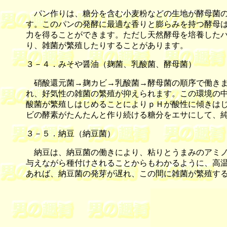
パン作りは、糖分を含む小麦粉などの生地が酵母菌の
す。このパンの発酵に最適な香りと膨らみを持つ酵母
力を得ることができます。ただし天然酵母を培養した
り、雑菌が繁殖したりすることがあります。
３－４．みそや醤油（麹菌、乳酸菌、酵母菌）
硝酸還元菌→麹カビ→乳酸菌→酵母菌の順序で働きま
れ、好気性の雑菌の繁殖が抑えられます。この環境の
酸菌が繁殖しはじめることによりｐＨが酸性に傾きは
ビの酵素がたんたんと作り続ける糖分をエサにして、
３－５．納豆（納豆菌）
納豆は、納豆菌の働きにより、粘りとうまみのアミノ
与えながら種付けされることからもわかるように、高
あれば、納豆菌の発芽が遅れ、この間に雑菌が繁殖す