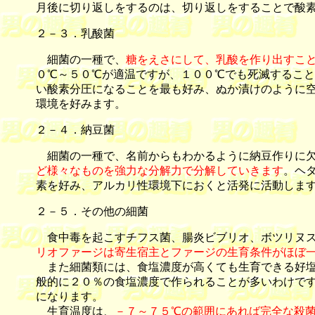
月後に切り返しをするのは、切り返しをすることで酸
２－３．乳酸菌
細菌の一種で、
糖をえさにして、乳酸を作り出すこ
０℃～５０℃が適温ですが、１００℃でも死滅するこ
い酸素分圧になることを最も好み、ぬか漬けのように
環境を好みます。
２－４．納豆菌
細菌の一種で、名前からもわかるように納豆作りに欠
ど様々なものを強力な分解力で分解していきます
。ヘ
素を好み、アルカリ性環境下におくと活発に活動しま
２－５．その他の細菌
食中毒を起こすチフス菌、腸炎ビブリオ、ボツリヌス
リオファージは寄生宿主とファージの生育条件がほぼ
また細菌類には、食塩濃度が高くても生育できる好塩
般的に２０％の食塩濃度で作られることが多いわけで
になります。
生育温度は、
－７～７５℃の範囲にあれば完全な殺