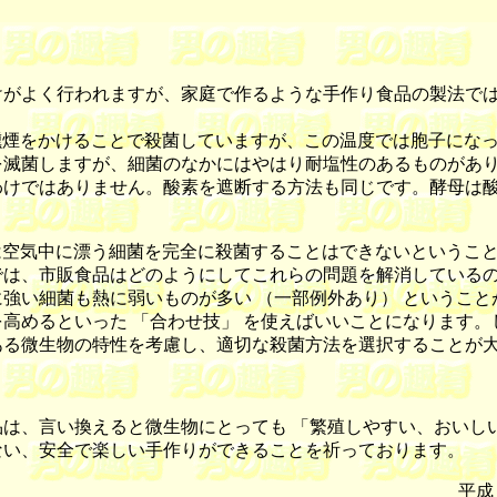
がよく行われますが、家庭で作るような手作り食品の製法では
煙をかけることで殺菌していますが、この温度では胞子になっ
を滅菌しますが、細菌のなかにはやはり耐塩性のあるものがあ
わけではありません。酸素を遮断する方法も同じです。酵母は
空気中に漂う細菌を完全に殺菌することはできないということ
では、市販食品はどのようにしてこれらの問題を解消している
強い細菌も熱に弱いものが多い （一部例外あり） ということ
高めるといった 「合わせ技」 を使えばいいことになります
ある微生物の特性を考慮し、適切な殺菌方法を選択することが
は、言い換えると微生物にとっても 「繁殖しやすい、おいしい
ない、安全で楽しい手作りができることを祈っております。
平成