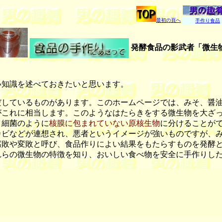
最初の頁へ
手作り食品
発酵食品の影武者「微生
知識を述べておきたいと思います。
しているものがあります。このホームページでは、みそ、醤油
がこれに相当します。このようなはたらきをする微生物を大ざ
、細菌のように
核膜に包まれていない原核生物
に分けることが
ビなどが連想され、悪者というイメージが強いものですが、み
敗や変敗と呼び、食品作りによい結果をもたらすものを発酵と
れらの微生物の特徴を知り、おいしい食べ物を安全に手作りし