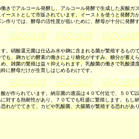
働きでアルコール発酵し、アルコール発酵で生成した炭酸ガス
はイーストとして市販されています。イーストを使うと発酵力
パン作りでは、酵母の活性度が低いために、酵母が十分に発酵
す。硝酸還元菌は仕込み水や麹に含まれる菌が繁殖するもので
中でも、麹カビの酵素の働きにより糖化がすすみ、糖分が蓄え
じめ、雑菌の繁殖は益々抑えられます。乳酸菌の働きで乳酸濃
純粋に酵母だけが生育しはじめるわけです。
酸が作られています。納豆菌の適温は４０℃付近で、５０℃以
温に対する熱耐性があり、７０℃でも旺盛に繁殖します。もし
る恐れがでてきて、カビや乳酸菌、大腸菌が繁殖する恐れがあ