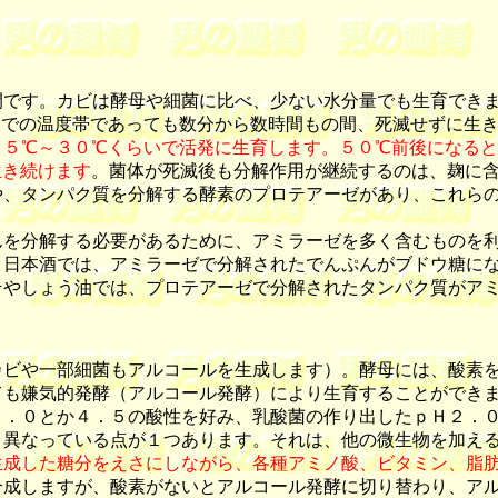
です。カビは酵母や細菌に比べ、少ない水分量でも生育できま
までの温度帯であっても数分から数時間もの間、死滅せずに生
２５℃～３０℃くらいで活発に生育します。５０℃前後になる
生き続けます
。菌体が死滅後も分解作用が継続するのは、麹に
や、タンパク質を分解する酵素のプロテアーゼがあり、これら
を分解する必要があるために、アミラーゼを多く含むものを利
。日本酒では、アミラーゼで分解されたでんぷんがブドウ糖に
そやしょう油では、プロテアーゼで分解されたタンパク質がア
ビや一部細菌もアルコールを生成します）。酵母には、酸素を
ても嫌気的発酵（アルコール発酵）により生育することができ
４．０とか４．５の酸性を好み、乳酸菌の作り出したｐＨ２．
異なっている点が１つあります。それは、他の微生物を加える
成した糖分をえさにしながら、各種アミノ酸、ビタミン、脂肪
合成しますが、酸素がないとアルコール発酵に切り替わり、ア