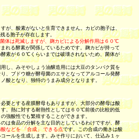
すが、酸素がないと生育できません。カビの胞子は、
き残る胞子が存在します。
と菌体は死滅しますが、麹カビによる分解作用は６０℃
含まれる酵素が関係しているためです。麹カビが持って
の酵素が６０℃くらいまでは破壊されないため、菌体が
用し、みそやしょう油醸造用には大豆のタンパク質を
なり、ブドウ糖が酵母菌のエサとなってアルコール発酵
ミノ酸となり、独特のうまみ成分となります。
必要とする産膜酵母もありますが、大部分の酵母は酸
ます。熱に対する耐熱性としては６０℃前後の比較的低
０の強酸性でも繁殖することができます。
のは食品の分解を主な目的としているわけですが、酵
酸などを 「合成」 できる点
です。この合成の働きは酸
ルコールを生成します。みそ作りにおいて、仕込み１ヶ