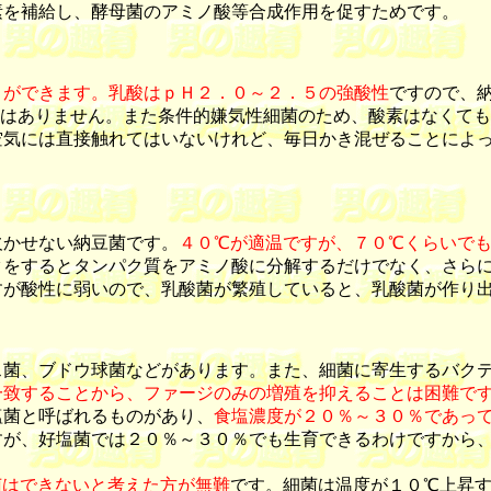
素を補給し、酵母菌のアミノ酸等合成作用を促すためです。
とができます。乳酸はｐＨ２．０～２．５の強酸性
ですので、
とはありません。また条件的嫌気性細菌のため、酸素はなくて
空気には直接触れてはいないけれど、毎日かき混ぜることによ
かせない納豆菌です。
４０℃が適温ですが、７０℃くらいで
タをするとタンパク質をアミノ酸に分解するだけでなく、さら
すが酸性に弱いので、乳酸菌が繁殖していると、乳酸菌が作り
菌、ブドウ球菌などがあります。また、細菌に寄生するバクテ
一致することから、ファージのみの増殖を抑えることは困難で
菌と呼ばれるものがあり、
食塩濃度が２０％～３０％であっ
すが、好塩菌では２０％～３０％でも生育できるわけですから
菌はできないと考えた方が無難
です。細菌は温度が１０℃上昇