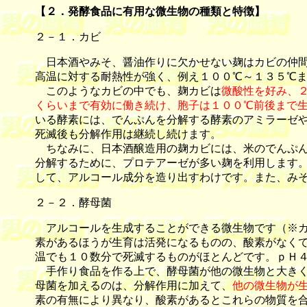
【
２．発酵食品に有用な微生物の種類と特徴
】
２－１．カビ
日本酒やみそ、醤油作りに欠かせない麹はカビの仲間
高温に対する耐熱性が強く、例え１００℃～１３５℃
このようなカビの中でも、麹カビは
微酸性を好み、
くらいまで有効に働き続け、胞子は１００℃前後まで
いる酵素には、でんぷんを分解する酵素のアミラーゼ
死滅後も分解作用は継続し続けます。
ちなみに、日本酒醸造用の麹カビには、米のでんぷん
分解するために、プロテアーゼが多い麹を利用します
して、アルコール成分を造り出すわけです。また、み
２－２．酵母菌
アルコールを生成することができる微生物です（※カ
素があるほうが生育は活発になるものの、酸素がなく
温でも１０数分で死滅するものがほとんどです。ｐＨ
手作り食品を作る上で、酵母菌が他の微生物と大きく
母菌を加えるのは、分解作用に加えて、
他の微生物が生
素の有無により異なり、酸素があるとこれらの物質を