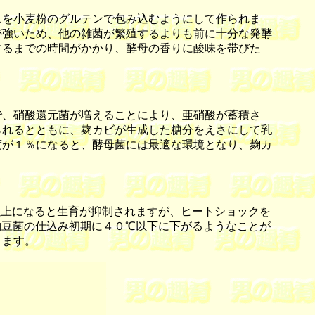
を小麦粉のグルテンで包み込むようにして作られま
が強いため、他の雑菌が繁殖するよりも前に十分な発酵
するまでの時間がかかり、酵母の香りに酸味を帯びた
、硝酸還元菌が増えることにより、亜硝酸が蓄積さ
られるとともに、麹カビが生成した糖分をえさにして乳
度が１％になると、酵母菌には最適な環境となり、麹カ
上になると生育が抑制されますが、ヒートショックを
納豆菌の仕込み初期に４０℃以下に下がるようなことが
ります。