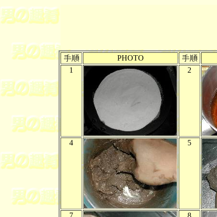
PHOTO
1
2
4
5
7
8