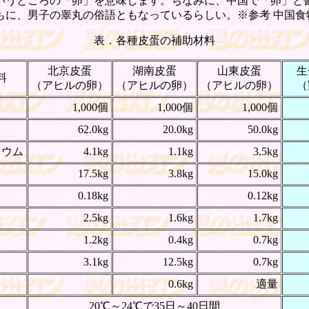
うところの「卵」を意味します。ちなみに、中国で「卵」と
もに、男子の睾丸の俗語ともなっているらしい。※参考 中国食
表．各種皮蛋の補助材料
北京皮蛋
湖南皮蛋
山東皮蛋
生
料
（アヒルの卵）
（アヒルの卵）
（アヒルの卵）
（
1,000個
1,000個
1,000個
62.0kg
20.0kg
50.0kg
リウム
4.1kg
1.1kg
3.5kg
17.5kg
3.8kg
15.0kg
0.18kg
0.12kg
2.5kg
1.6kg
1.7kg
1.2kg
0.4kg
0.7kg
3.1kg
12.5kg
0.7kg
0.6kg
適量
20℃～24℃で35日～40日間