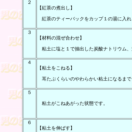
２
【紅茶の煮出し】
紅茶のティーバックをカップ１の湯に入れ
３
【材料の混ぜ合わせ】
粘土に塩と１で抽出した炭酸ナトリウム、
４
【粘土をこねる】
耳たぶくらいのやわらかい粘土になるまで
５
粘土がこねあがった状態です。
６
【粘土を伸ばす】