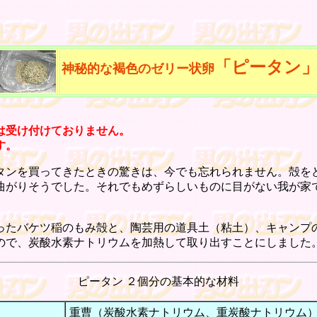
「ピータン
神秘的な褐色のゼリー状卵
は受け付けておりません。
す。
ンを買ってきたときの驚きは、今でも忘れられません。殻を
曲がりそうでした。それでもめずらしいものに目がない我が家
たバケツ稲のもみ殻と、陶芸用の道具土（粘土）、キャンプ
で、炭酸水素ナトリウムを加熱して取り出すことにしました。
ピータン ２個分の
基本的な材料
重曹（炭酸水素ナトリウム、重炭酸ナトリウム