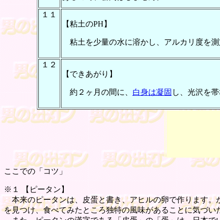
１１
【粘土のPH】
粘土を少量の水に溶かし、アルカリ度を測定
１２
【できあがり】
約２ヶ月の間に、
白身は凝固
し、光沢を帯
ここでの「コツ」
※１ 【
ピータン
】
本来のピータンは、皮蛋と書き、アヒルの卵で作ります。か
を見つけ、食べてみたところ独特の風味があることに気づい