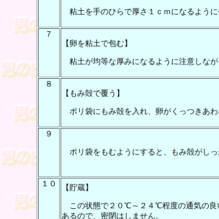
粘土を手のひらで厚さ１ｃｍになるように
７
【卵を粘土で包む】
粘土が均等な厚みになるように注意しなが
８
【もみ殻で覆う】
ポリ袋にもみ殻を入れ、卵がくっつきあわ
９
ポリ袋をもむようにすると、もみ殻がしっ
１０
【貯蔵】
この状態で２０℃～２４℃程度の通気の良
あるので、密閉はしません。