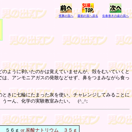
煮豚の頁へ
最初の頁へ戻る
生春巻きの皮の頁へ
」
どのように剥いたのかは覚えていませんが、殻をむいていくと
では、アンモニアガスの発散などせず、鼻をつまみながら食っ
のときに七輪にたまった灰を使い、チャレンジしてみることに
うーん、化学の実験教室みたい。 (^_^;
） ５６ｇ
or 炭酸ナトリウム ３５ｇ