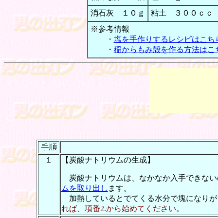
消石灰 １０ｇ
粘土 ３００ｃｃ
※参考情報
・
塩を手作りするレシピはこち
・
稲からもみ殻を作る方法はこ
１
【炭酸ナトリウムの生成】
炭酸ナトリウムは、なかなか入手できない
ムを取り出し
ます。
加熱しているとでてくる水分で塊になりが
れば、項番2.から始めてください。