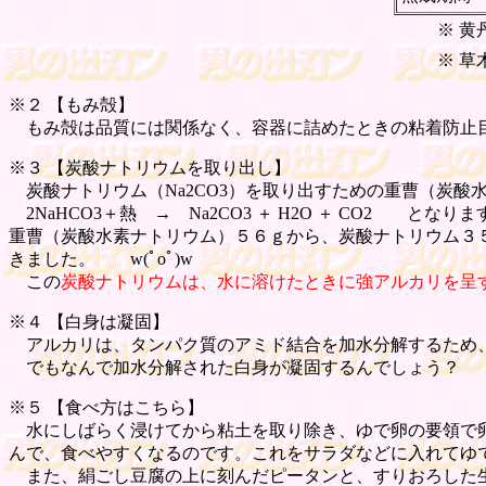
※ 
※ 
※２ 【
もみ殻
】
もみ殻は品質には関係なく、容器に詰めたときの粘着防止
※３ 【
炭酸ナトリウムを取り出し
】
炭酸ナトリウム（Na2CO3）を取り出すための重曹（炭酸
2NaHCO3＋熱 → Na2CO3 ＋ H2O ＋ CO2 となり
重曹（炭酸水素ナトリウム）５６ｇから、炭酸ナトリウム３
きました。 w(ﾟoﾟ)w
この
炭酸ナトリウムは、水に溶けたときに強アルカリを呈
※４ 【
白身は凝固
】
アルカリは、タンパク質のアミド結合を加水分解するため、アミ
でもなんで加水分解された白身が凝固するんでしょう？
※５ 【
食べ方はこちら
】
水にしばらく浸けてから粘土を取り除き、ゆで卵の要領で卵
んで、食べやすくなるのです。これをサラダなどに入れてゆ
また、絹ごし豆腐の上に刻んだピータンと、すりおろした生