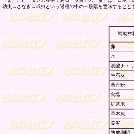
また、ピータンの漢字である「皮蛋」の「蛋」は、日本でい
幼虫→さなぎ→成虫という過程の中の一段階を意味するとと
補助材
卵
水
炭酸ナト
生石灰
黄丹粉
食塩
紅茶末
草木灰
黄泥
熟成期間