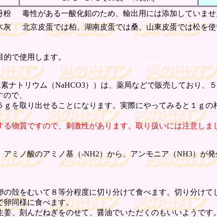
黄丹粉
毒性がある一酸化鉛のため、輸出用には添加していませ
草木灰
北京皮蛋では柏、湖南皮蛋では桑、山東皮蛋では松を使
目的で使用します。
水素ナトリウム（NaHCO3））は、薬局などで販売しており
ますので、
５ｇを取り出せることになります。実際にやってみると１ｇの
する物質ですので、刺激性があります。取り扱いには注意しま
ノ酸のアミノ基（-NH2）から、アンモニア（NH3）が発生し
の殻をむいて８等分程度に切り分けて食べます。切り分けて
で卵同様に食べます。
姜、刻んだねぎをのせて、醤油でいただくのもいいようです