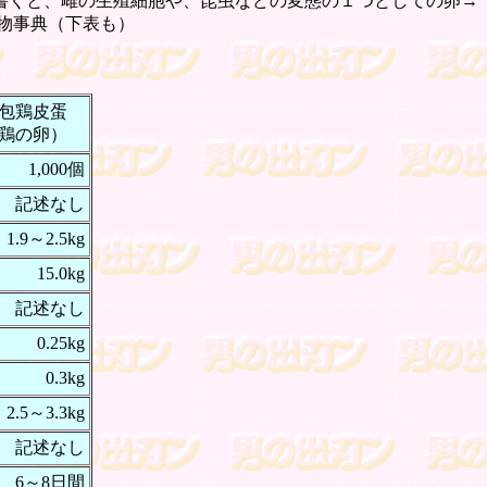
書くと、雌の生殖細胞や、昆虫などの変態の１つとしての卵→
物事典（下表も）
包鶏皮蛋
鶏の卵）
1,000個
記述なし
1.9～2.5kg
15.0kg
記述なし
0.25kg
0.3kg
2.5～3.3kg
記述なし
6～8日間