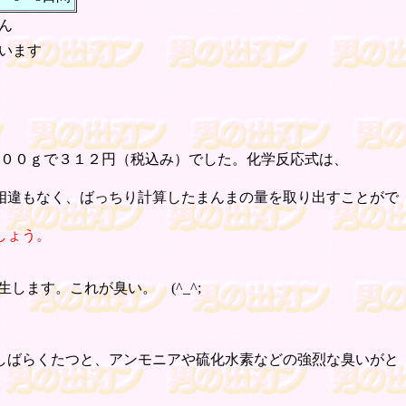
ん
います
、５００ｇで３１２円（税込み）でした。化学反応式は、
相違もなく、ばっちり計算したまんまの量を取り出すことがで
しょう。
ます。これが臭い。 (^_^;
しばらくたつと、アンモニアや硫化水素などの強烈な臭いがと
。