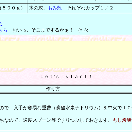
（５００ｇ）
木の灰、
もみ殻
それぞれカップ１／２
ら
ちら
おいっ、そこまでするかぁ！ (^_^;
Ｌｅｔ’ｓ ｓｔａｒｔ！
作り方
ので、入手が容易な重曹（炭酸水素ナトリウム）を中火で１０
ちなので、適度スプーン等ですりつぶしておきます。
もし炭酸