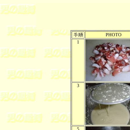
PHOTO
1
3
5