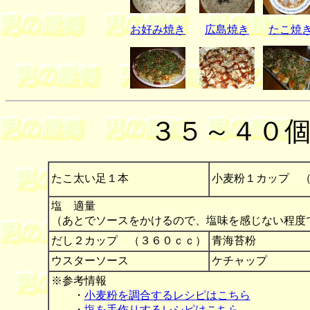
お好み焼き
広島焼き
たこ焼
３５～４０
たこ太い足１本
小麦粉１カップ （
塩 適量
（あとでソースをかけるので、塩味を感じない程度
だし２カップ （３６０ｃｃ）
青海苔粉
ウスターソース
ケチャップ
※参考情報
・
小麦粉を調合するレシピはこちら
・
塩を手作りするレシピはこちら