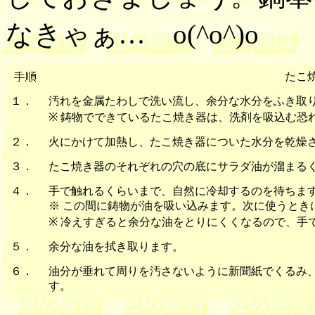
なきゃぁ… o(^o^)o
たこ
１．
汚れを金属たわしで洗い流し、余分な水分をふき取
※ 鋳物でできているたこ焼き器は、洗剤を吸込む恐
２．
火にかけて加熱し、たこ焼き器についた水分を乾燥
３．
たこ焼き器のそれぞれの穴の底にサラダ油が溜まる
４．
手で触れるくらいまで、自然に冷却するのを待ちま
※ この間に鋳物が油を吸い込みます。次に使うとき
※ 冷えすぎると余分な油をとりにくくなるので、手
５．
余分な油を拭き取ります。
６．
油分が垂れて周りを汚さないように新聞紙でくるみ
す。