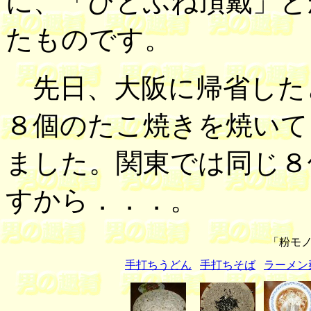
に、「ひとふね頂戴」と
たものです。
先日、大阪に帰省した
８個のたこ焼きを焼いて
ました。関東では同じ８
すから．．．。
「粉モノ
手打ちうどん
手打ちそば
ラーメン