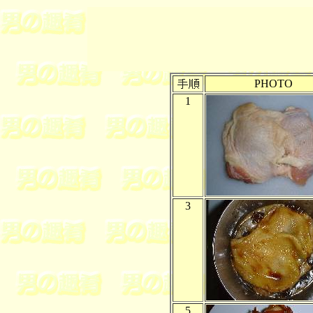
PHOTO
1
3
5