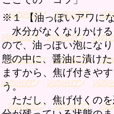
※１ 【
油っぽい
アワに
水分がなくなりかける
ので、油っぽい泡になり
態の中に、醤油に漬けた
ますから、焦げ付きやす
う。
ただし、焦げ付くのを
分が残っている状態のま