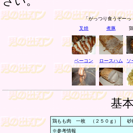
さい。
「がっつり食うぞーっ
叉焼
煮豚
ベーコン
ロースハム
ソ
基
鶏もも肉 一枚 （２５０ｇ）
砂
※参考情報