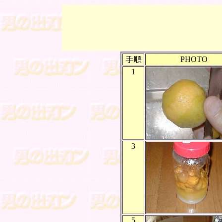
PHOTO
1
3
5