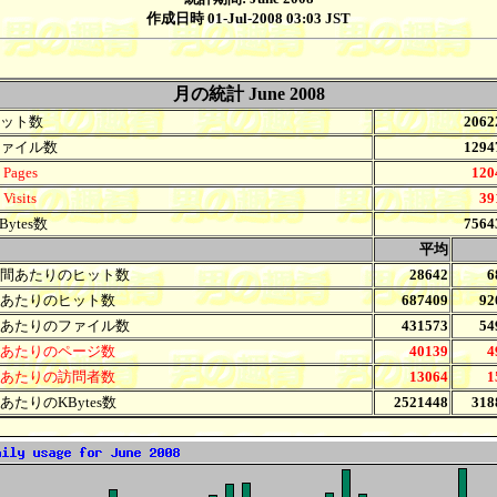
作成日時 01-Jul-2008 03:03 JST
月の統計 June 2008
ット数
2062
ァイル数
1294
Pages
120
Visits
39
Bytes数
7564
.
平均
間あたりのヒット数
28642
6
あたりのヒット数
687409
92
あたりのファイル数
431573
54
あたりのページ数
40139
4
あたりの訪問者数
13064
1
あたりのKBytes数
2521448
318