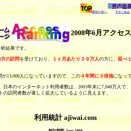
最初の頁へ
手作り食品
2008年6月アク
分析結果です。
の方の訪問
を受けており、
１ヶ月あたり３９万人
の方に、
延べ
問が13,000人になっていますので、この
４年間に３倍強
になっ
日本のインターネット利用者数は、2003年末に7,948万人で、
トの訪問者数が著しく拡大しているように見えます。
利用統計 ajiwai.com
統計期間: June 2008