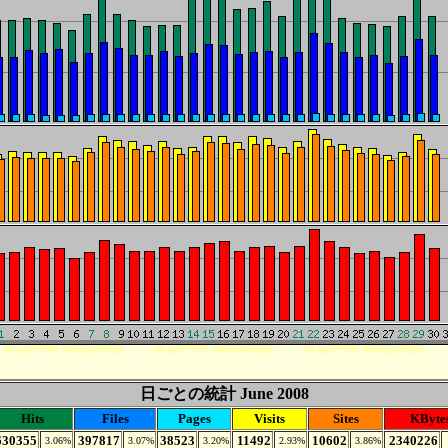
日ごとの統計 June 2008
Hits
Files
Pages
Visits
Sites
KByte
630355
397817
38523
11492
10602
2340226
3.06%
3.07%
3.20%
2.93%
3.86%