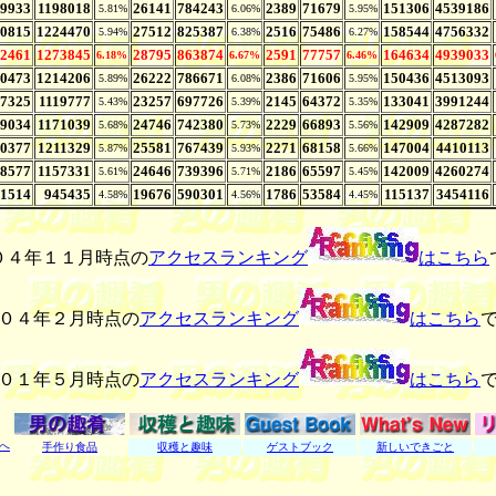
9933
1198018
26141
784243
2389
71679
151306
4539186
5.81%
6.06%
5.95%
0815
1224470
27512
825387
2516
75486
158544
4756332
5.94%
6.38%
6.27%
2461
1273845
28795
863874
2591
77757
164634
4939033
6.18%
6.67%
6.46%
0473
1214206
26222
786671
2386
71606
150436
4513093
5.89%
6.08%
5.95%
7325
1119777
23257
697726
2145
64372
133041
3991244
5.43%
5.39%
5.35%
9034
1171039
24746
742380
2229
66893
142909
4287282
5.68%
5.73%
5.56%
0377
1211329
25581
767439
2271
68158
147004
4410113
5.87%
5.93%
5.66%
8577
1157331
24646
739396
2186
65597
142009
4260274
5.61%
5.71%
5.45%
1514
945435
19676
590301
1786
53584
115137
3454116
4.58%
4.56%
4.45%
０４年１１月時点の
アクセスランキング
はこちら
０４年２月時点の
アクセスランキング
はこちら
０１年５月時点の
アクセスランキング
はこちら
へ
手作り食品
収穫と趣味
ゲストブック
新しいできごと