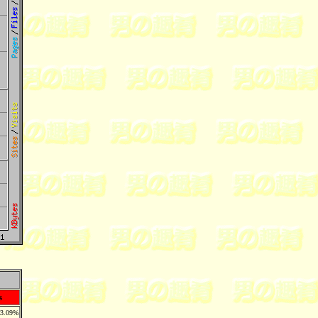
s
3.09%