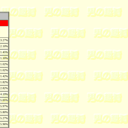
3.27%
2.10%
1.45%
1.10%
1.02%
1.02%
1.42%
1.82%
2.82%
4.19%
5.05%
5.97%
5.80%
5.27%
5.96%