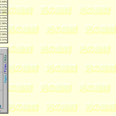
3.64%
3.37%
3.09%
3.16%
2.90%
3.13%
3.96%
3.31%