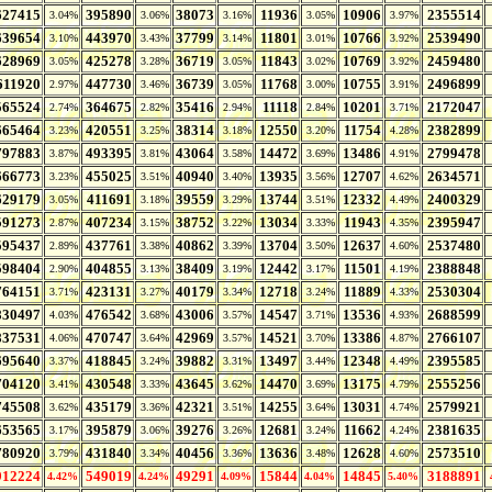
627415
395890
38073
11936
10906
2355514
3.04%
3.06%
3.16%
3.05%
3.97%
639654
443970
37799
11801
10766
2539490
3.10%
3.43%
3.14%
3.01%
3.92%
628969
425278
36719
11843
10769
2459480
3.05%
3.28%
3.05%
3.02%
3.92%
611920
447730
36739
11768
10755
2496899
2.97%
3.46%
3.05%
3.00%
3.91%
565524
364675
35416
11118
10201
2172047
2.74%
2.82%
2.94%
2.84%
3.71%
665464
420551
38314
12550
11754
2382899
3.23%
3.25%
3.18%
3.20%
4.28%
797883
493395
43064
14472
13486
2799478
3.87%
3.81%
3.58%
3.69%
4.91%
666773
455025
40940
13935
12707
2634571
3.23%
3.51%
3.40%
3.56%
4.62%
629179
411691
39559
13744
12332
2400329
3.05%
3.18%
3.29%
3.51%
4.49%
591273
407234
38752
13034
11943
2395947
2.87%
3.15%
3.22%
3.33%
4.35%
595437
437761
40862
13704
12637
2537480
2.89%
3.38%
3.39%
3.50%
4.60%
598404
404855
38409
12442
11501
2388848
2.90%
3.13%
3.19%
3.17%
4.19%
764151
423131
40179
12718
11889
2530304
3.71%
3.27%
3.34%
3.24%
4.33%
830497
476542
43006
14547
13536
2688599
4.03%
3.68%
3.57%
3.71%
4.93%
837531
470747
42969
14521
13386
2766107
4.06%
3.64%
3.57%
3.70%
4.87%
695640
418845
39882
13497
12348
2395585
3.37%
3.24%
3.31%
3.44%
4.49%
704120
430548
43645
14470
13175
2555256
3.41%
3.33%
3.62%
3.69%
4.79%
745508
435179
42321
14255
13031
2579921
3.62%
3.36%
3.51%
3.64%
4.74%
653565
395879
39276
12681
11662
2381635
3.17%
3.06%
3.26%
3.24%
4.24%
780920
431840
40456
13636
12628
2573510
3.79%
3.34%
3.36%
3.48%
4.60%
912224
549019
49291
15844
14845
3188891
4.42%
4.24%
4.09%
4.04%
5.40%