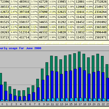
772396
485911
42729
13985
12881
2752826
3.75%
3.75%
3.55%
3.57%
4.69%
638553
429952
40627
13255
12068
2549172
3.10%
3.32%
3.37%
3.38%
4.39%
612672
397118
37690
12625
11611
2334264
2.97%
3.07%
3.13%
3.22%
4.23%
606504
410823
38951
12420
11424
2389278
2.94%
3.17%
3.23%
3.17%
4.16%
591525
358157
34655
11292
10452
2191092
2.87%
2.77%
2.88%
2.88%
3.80%
654247
403610
38069
11851
11145
2365385
3.17%
3.12%
3.16%
3.02%
4.06%
920263
512314
46532
14820
13832
2996448
4.46%
3.96%
3.86%
3.78%
5.03%
653723
411714
40737
12395
11435
2501971
3.17%
3.18%
3.38%
3.16%
4.16%