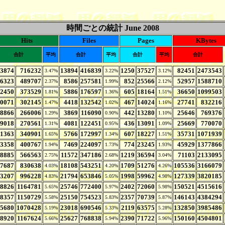
時間ごとの統計 June 2008
Hits
Files
Pages
KBytes
合計
平均
合計
平均
合計
平均
合計
3874
716232
13894
416839
1250
37527
82451
2473543
3.47%
3.22%
3.12%
6323
489707
8586
257581
852
25566
52957
1588710
2.37%
1.99%
2.12%
2450
373529
5886
176597
605
18164
36650
1099503
1.81%
1.36%
1.51%
0071
302145
4418
132542
467
14024
27741
832216
1.47%
1.02%
1.16%
8866
266006
3869
116090
442
13280
25646
769376
1.29%
0.90%
1.10%
9018
270561
4081
122451
436
13091
25669
770070
1.31%
0.95%
1.09%
11363
340901
5766
172997
607
18227
35731
1071939
1.65%
1.34%
1.51%
3358
400767
7469
224097
774
23245
45929
1377866
1.94%
1.73%
1.93%
8885
566563
11572
347186
1219
36594
71103
2133095
2.75%
2.68%
3.04%
7687
830638
18108
543251
1709
51276
105536
3166079
4.03%
4.20%
4.26%
3207
996228
21794
653846
1998
59962
127339
3820185
4.83%
5.05%
4.98%
8826
1164781
25746
772400
2402
72060
150521
4515616
5.65%
5.97%
5.98%
8357
1150729
25150
754523
2357
70739
146143
4384294
5.58%
5.83%
5.87%
5680
1070428
23018
690546
2119
63575
132850
3985486
5.19%
5.33%
5.28%
8920
1167624
25627
768838
2390
71722
150160
4504801
5.66%
5.94%
5.96%