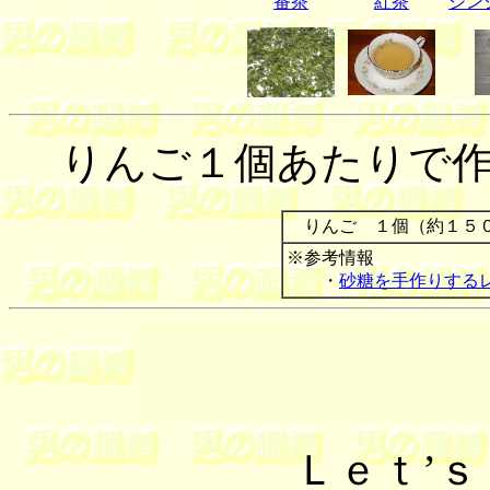
番茶
紅茶
ジン
りんご１個あたりで
りんご １個（約１５
※参考情報
・
砂糖を手作りする
Ｌｅｔ’