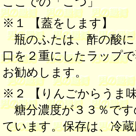
ここでの「こつ」
※１ 【
蓋をします
】
瓶のふたは、酢の酸に
口を２重にしたラップで
お勧めします。
※２
【
りんごからうま
糖分濃度が３３％です
ています。保存は、冷蔵