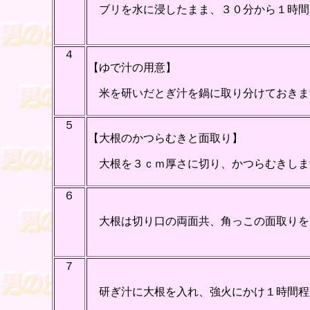
ブリを水に浸したまま、３０分から１時間
４
【ゆで汁の用意】
米を研いだとぎ汁を鍋に取り分けておきま
５
【大根のかつらむきと面取り】
大根を３ｃｍ厚さに切り、かつらむきしま
６
大根は切り口の両面共、角っこの面取りを
７
研ぎ汁に大根を入れ、強火にかけ１時間程