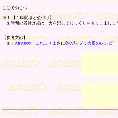
ここでのこつ
※１ 【
１時間ほど煮付け
】
１時間の煮付け後は、火を消してじっくりを冷ましましょう
【参考文献】
１．
All About
これこそまさに冬の味 ブリ大根のレシピ