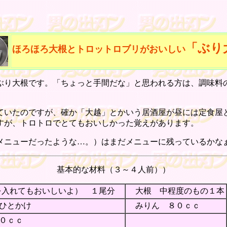
「ぶり
ほろほろ大根とトロットロブリがおいしい
り大根です。「ちょっと手間だな」と思われる方は、調味料
いたのですが、確か「大越」とかいう居酒屋が昼には定食屋
すが、トロトロでとてもおいしかった覚えがあります。
ニューだったような…。）はまだメニューに残っているかな
基本的な材料（３～４人前））
を入れてもおいしいよ） １尾分
大根 中程度のもの１本
ひとかけ
みりん ８０ｃｃ
０ｃｃ