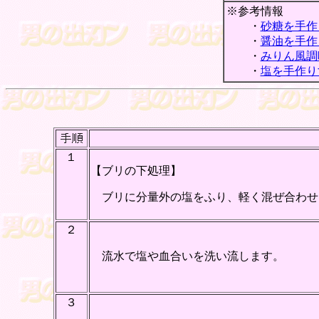
※参考情報
・
砂糖を手作
・
醤油を手作
・
みりん風調
・
塩を手作り
１
【ブリの下処理】
ブリに分量外の塩をふり、軽く混ぜ合わせ
２
流水で塩や血合いを洗い流します。
３