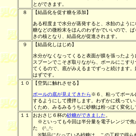
とができます。
８
【結晶化を促す糖を添加】
ある程度まで水分が蒸発すると、水飴のように
糖などの微粉末をほんのわずかでいいので、ぱ
きの核となり、結晶化が促進されます。
９
【結晶化しはじめ】
水分がなくなってくると表面が膜を張ったよう
スプーンでこそぎ取りながら、ボールにこすり
てくるので、底がみえるまでずっと続けます。
はずです。
１０
【空気に触れさせる】
ボールの底が見えてきたら
※６、粘ってボール
するようにして攪拌します。わずかに残ってい
くため、みるみるうちに砂糖は粉っぽく変化し
１１
おおさじ６杯の
砂糖ができました
。
※といっても今回は半分量を電子レンジで焦
た (^_^;
※製品になっている砂糖は、この工程で得ら