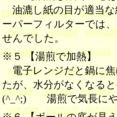
油漉し紙の目が適当な
ーパーフィルターでは、
せんでした。
※５ 【
湯煎で加熱
】
電子レンジだと鍋に焦
たが、水分がなくなる
(^_^;) 湯煎で気長
※６ 【
ボールの底が見