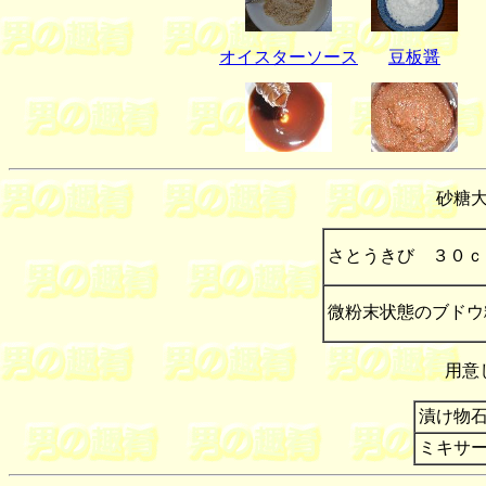
オイスターソース
豆板醤
砂糖
さとうきび ３０ｃ
微粉末状態のブドウ
用意
漬け物
ミキサ