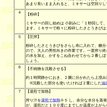
あまり長いまま入れると、ミキサーは空回りし
４
【粉砕】
ミキサーの回し始めは 小刻みに「１秒回して、
ます。
ミキサーで粉々に粉砕したさとうきびは
５
【圧搾】
粉砕したさとうきびをさらし布に入れて、糖分
ので、大人の男性向きの作業です。一度搾り終
の水を加え、かすをこね合わせてから２番しぼ
しょう。
６
【不純物を沈殿させる】
約１時間静かにおき、２層に分かれたら上澄み
※沈殿した部分も使いたければ２重にした
油
７
【湯煎で加熱】
搾り汁を
湯煎で加熱
※５ し、余分な水分を蒸
が、湯煎だと１００度にまでしか温度が上がら