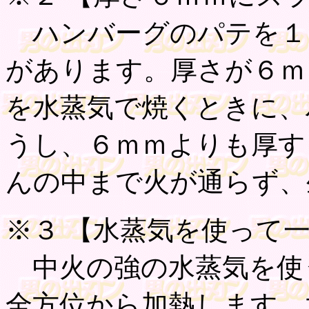
ハンバーグのパテを１
があります。厚さが６ｍ
を水蒸気で焼くときに、
うし、６ｍｍよりも厚す
んの中まで火が通らず、
※３ 【
水蒸気を使って
中火の強の水蒸気を使
全方位から加熱します。