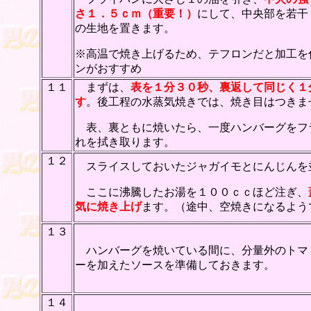
さ１．５ｃｍ（重要！）
にして、中央部を若干
の生地を置きます。
※高温で焼き上げるため、テフロンだと加工を
ンがおすすめ
１１
まずは、
表を１分３０秒、裏返して同じく１
す
。後工程の水蒸気焼きでは、焼き目はつきま
表、裏ともに焼いたら、一度ハンバーグをフ
れを拭き取ります。
１２
スライスしておいたジャガイモとにんじんを
ここに沸騰したお湯を１００ｃｃほど注ぎ、
気に焼き上げ
ます。（途中、空焼きになるよう
１３
ハンバーグを焼いている間に、分量外のトマ
ーを加えたソースを準備しておきます。
１４