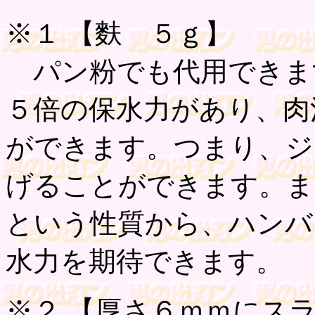
※１ 【
麩 ５ｇ
】
パン粉でも代用できま
５倍の保水力があり、肉
ができます。つまり、ジ
げることができます。ま
という性質から、ハンバ
水力を期待できます。
※２ 【
厚さ６ｍｍにス