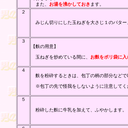
また、
お湯を沸かしておき
ます。
２
みじん切りにした玉ねぎを大さじ１のバター
３
【麩の用意】
玉ねぎを炒めている間に、
お麩をポリ袋に入
４
麩を粉砕するときは、包丁の柄の部分などで
※包丁の先で怪我をしないように注意してく
５
粉砕した麩に牛乳を加えて、ふやかします。