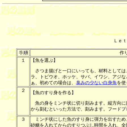
Ｌｅｔ
作
１
【魚を選ぶ】
さつま揚げと一口にいっても、材料としては
ラ、トビウオ、ホッケ、サバ、イワシ、アジ
な
ぁ、初めての場合は、
臭みの少ない白身魚
を使
２
【魚のすり身を作る】
魚の
身をミンチ状に切り刻みます。
縦方向に
から刻むといった方法で、刻みます。フードプ
３
ミンチ状にした魚のすり身に弾力を出すため
砂糖を入れてからのすりつぶし時間を入れ、全