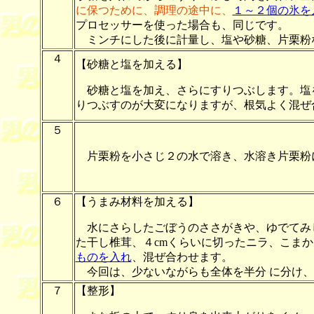
に保つために、調理の途中に、
１～２個の氷を
プロセッサーを使った場合も、同じです。
ミンチにした後に計量し、塩や砂糖、片栗粉
４
【砂糖と塩を加える】
砂糖と塩を加え、さらにすりつぶします。塩
りつぶすのが大変になりますが、根気よく混ぜ
５
片栗粉を小さじ２の水で溶き、水溶き片栗粉
６
【うまみ材料を加える】
水にさらしたごぼうのささがきや、ゆでてみ
た干し椎茸、４cmくらいに切ったニラ、こま
ものを入れ
、混ぜ合わせます。
今回は、少ないながらも全体を半分 に分け、
７
【整形】