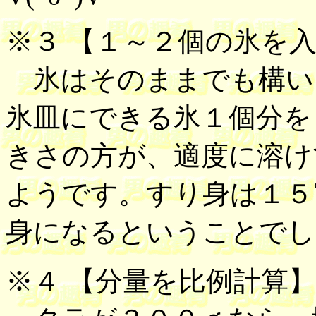
※３ 【
１～２個の氷を
氷はそのままでも構い
氷皿にできる氷１個分を
きさの方が、適度に溶け
ようです。すり身は１５
身になるということでし
※４ 【
分量を比例計算
】