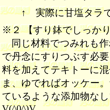
↑ 実際に甘塩タラで失
※２ 【
すり鉢でしっか
同じ材料でつみれも作
で丹念にすりつぶす必要
料を加えてテキトーに混
ま、ゆでればオッケー。
ているような添加物な
V(^0^)V