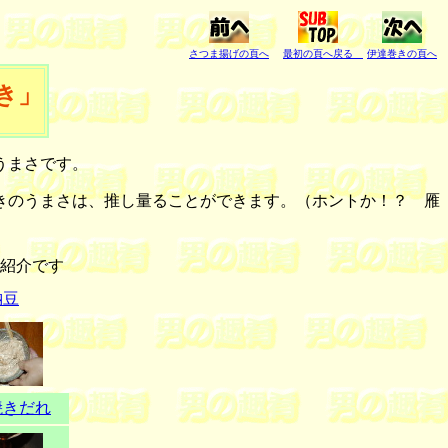
さつま揚げの頁へ
最初の頁へ戻る
伊達巻きの頁へ
き」
うまさです。
きのうまさは、推し量ることができます。（ホントか！？ 雁
紹介です
納豆
焼きだれ