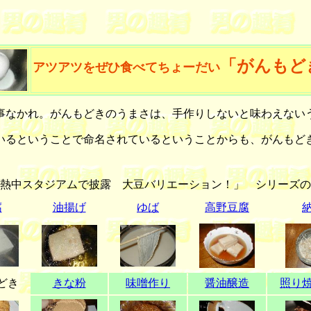
「がんもど
アツアツをぜひ食べてちょーだい
なかれ。がんもどきのうまさは、手作りしないと味わえない
るということで命名されているということからも、がんもど
熱中スタジアムで披露 大豆バリエーション！」 シリーズの
腐
油揚げ
ゆば
高野豆腐
どき
きな粉
味噌作り
醤油醸造
照り