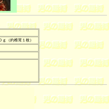
０ｇ（
約
椎茸１枚）