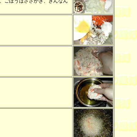
、ごぼうはささがき、ぎんなん