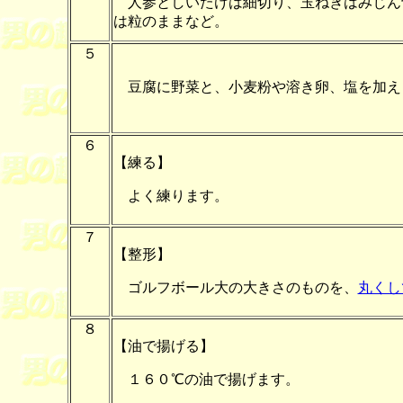
人参としいたけは細切り、玉ねぎはみじん
は粒のままなど。
５
豆腐に野菜と、小麦粉や溶き卵、塩を加え
６
【練る】
よく練ります。
７
【整形】
ゴルフボール大の大きさのものを、
丸くし
８
【油で揚げる】
１６０℃の油で揚げます。