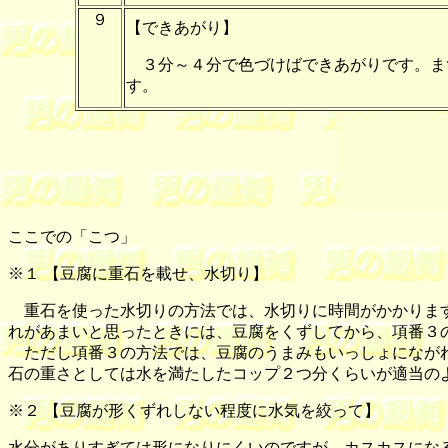
９
【できあがり】
３分～４分で色づけばできあがりです。ま
す。
ここでの「こつ」
※１ 【
豆腐に重石を載せ、水切り
】
重石を使った水切りの方法では、水切りに時間がかかります
れがあまいと思ったときには、豆腐をくずしてから、項番３
ただし項番３の方法では、豆腐のうまみもいっしょにながれ
石の重さとしては水を満たしたコップ２つ分くらいが適当の
※２ 【
豆腐が形くずれしない程度に水気を絞って
】
水分がありすぎては形になりにくいのですが、カスカスにな