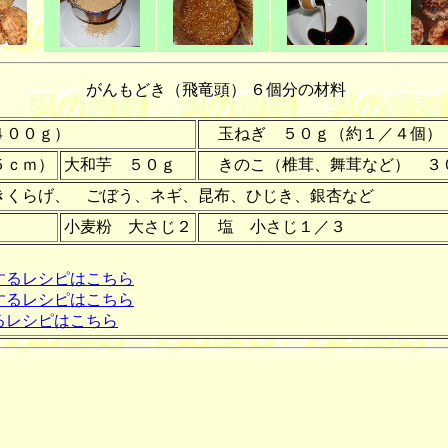
がんもどき（飛竜頭） ６個分の材料
４００ｇ）
玉ねぎ ５０ｇ（
約
１／４個）
５ｃｍ）
大和芋 ５０ｇ
きのこ（椎茸、舞茸など） ３
くらげ、 ごぼう、ネギ、昆布、ひじき、銀杏など
小麦粉 大さじ２
塩 小さじ１／３
するレシピはこちら
するレシピはこちら
るレシピはこちら