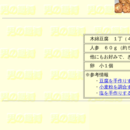
木綿豆腐 １丁（
人参 ６０ｇ（約
他にもお好みで、き
卵 小１個
※参考情報
・
豆腐を手作り
・
小麦粉を調合
・
塩を手作りす