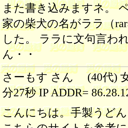
また書き込みますネ。 ペン
家の柴犬の名がララ（rara
した。 ララに文句言わ
ん・・
さーもす さん (40代) 女
分27秒 IP ADDR= 86.28.1
こんにちは。手製うどん
こちらのサイトを参考に