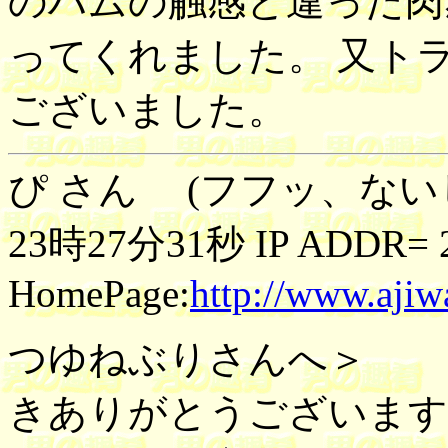
のハムの触感と違った肉
ってくれました。 又ト
ございました。
ぴ さん (フフッ、ないし
23時27分31秒 IP ADDR= 21
HomePage:
http://www.ajiw
つゆねぶりさんへ＞ 
きありがとうございま