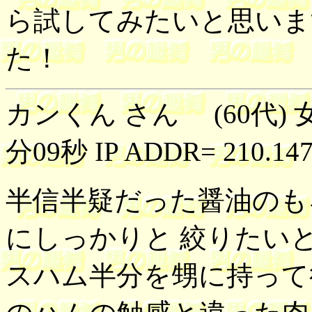
ら試してみたいと思いま
た！
カンくん さん (60代) 女
分09秒 IP ADDR= 210.147
半信半疑だった醤油のも
にしっかりと 絞りたい
スハム半分を甥に持って