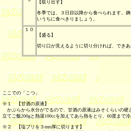
【取り出す】
冬季では、３日目以降から食べられます。麹
いうちに食べきりましょう。
１０
【盛る】
切り口が見えるように切り分ければ、できあ
ここでの「こつ」
※１ 【
甘酒の原液
】
かぶらから水分がでるので、甘酒の原液はみそくらいの硬さ
立てご飯200gと熱湯100ccを加えてあら熱をとり、60度
※２ 【
塩ブリを３mm厚に切ります
】