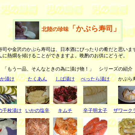
「かぶら寿司」
北陸の珍味
司や金沢のかぶら寿司は、日本酒にぴったりの肴だと思いま
んに熱燗を傾けることができますよ。晩酌のお供にどうぞ。
「もう一品、そんなときの為に漬け物！」 シリーズの紹介
か漬け
たくあん
しば漬け
べったら漬け
かぶら
の千枚漬け
いかの塩辛
キムチ
辛子明太子
ザワーク