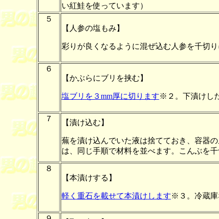
い紅鮭を使っています）
５
【人参の塩もみ】
彩りが良くなるように混ぜ込む人参を千切り
６
【かぶらにブリを挟む】
塩ブリを３mm厚に切ります
※２。下漬けし
７
【漬け込む】
蕪を漬け込んでいた液は捨てておき、容器の
は、同じ手順で材料を並べます。こんぶを千
８
【本漬けする】
軽く重石を載せて本漬けします
※３。冷蔵庫
９