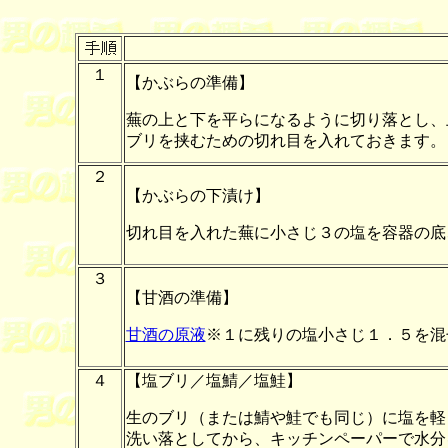
１
【かぶらの準備】
蕪の上と下を平らになるように切り落とし、
ブリを挟むための切れ目を入れておきます。
２
【かぶらの下漬け】
切れ目を入れた蕪に小さじ３の塩を容器の底
３
【甘酒の準備】
甘酒の原液
※１に残りの塩小さじ１．５を混
４
【塩ブリ／塩鯖／塩鮭】
生の
ブリ（または鯖や鮭でも同じ）に塩を軽
洗い落としてから、キッチンペーパーで水分