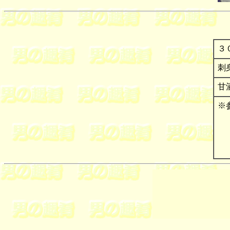
３
刺
甘
※