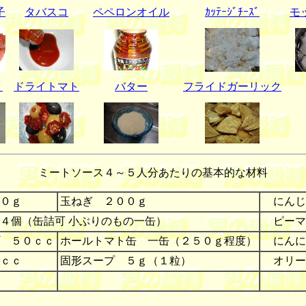
子
タバスコ
ペペロンオイル
ｶｯﾃｰｼﾞﾁｰｽﾞ
モ
ﾟ
ドライトマト
バター
フライドガーリック
ミートソース４～５人分あたりの基本的な材料
０ｇ
玉ねぎ ２００ｇ
にんじ
４個（缶詰可 小ぶりのもの一缶）
ピーマ
 ５０ｃｃ
ホールトマト缶 一缶（２５０ｇ程度）
にんに
ｃｃ
固形スープ ５ｇ（１粒）
オリー