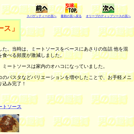
スパゲッティーの頁へ
最初の頁へ戻る
オリーブのディップソース
の頁へ
ース」
た。当時は、ミートソースをベースにあさりの缶詰 他を混
を食べる頻度が激減しました。
、ミートソースは家内のオハコになっていました。
コのパスタなどバリエーションを増やしたことで、お手軽メニ
り込み完了！
ートソース