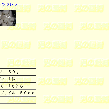
ッツァレラ
ん ５０ｇ
ン １個
く １かけら
ブオイル ５０ｃｃ