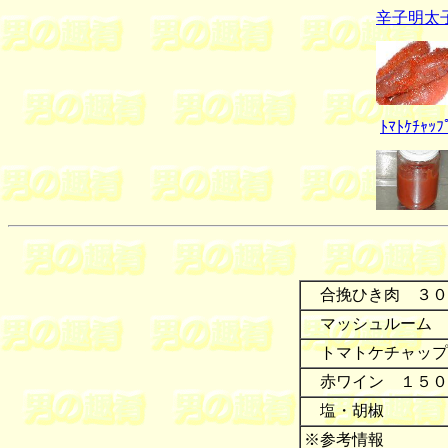
辛子明太
ﾄﾏﾄｹﾁｬｯﾌ
合挽ひき肉 ３０
マッシュルーム 
トマトケチャップ
赤ワイン １５０
塩・胡椒
※参考情報