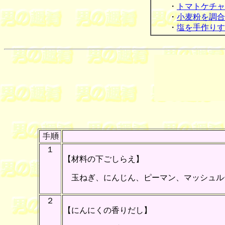
・
トマトケチャ
・
小麦粉を調合
・
塩を手作りす
１
【材料の下ごしらえ】
玉ねぎ、にんじん、ピーマン、マッシュル
２
【にんにくの香りだし】