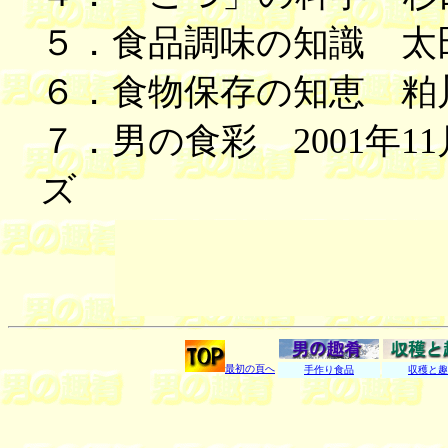
５．食品調味の知識 太田静行著
６．食物保存の知恵 粕川照男著
７．男の食彩 2001年
ズ
最初の頁へ
手作り食品
収穫と趣