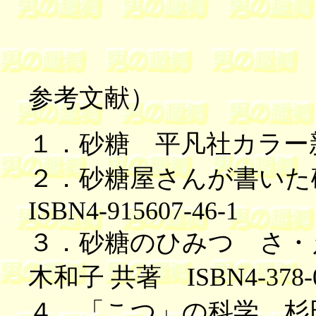
参考文献）
１．砂糖 平凡社カラー
２．砂糖屋さんが書い
ISBN4-915607-46-1
３．砂糖のひみつ さ・
木和子 共著 ISBN4-378-0
４．「こつ」の科学 杉田浩一著