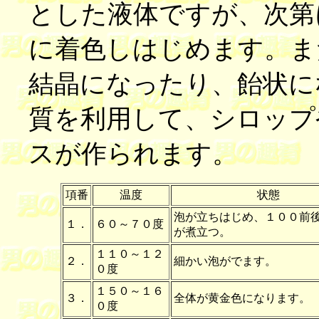
とした液体ですが、次第
に着色しはじめます。ま
結晶になったり、飴状に
質を利用して、シロップ
スが作られます。
項番
温度
状態
泡が立ちはじめ、１００前
１．
６０～７０度
が煮立つ。
１１０～１２
２．
細かい泡がでます。
０度
１５０～１６
３．
全体が黄金色になります。
０度