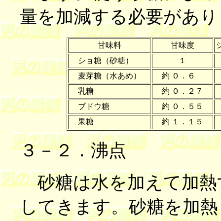
量を加減する必要があり
甘味料
甘味度
ショ糖（砂糖）
１
麦芽糖（水あめ）
約 ０．６
乳糖
約 ０．２７
ブドウ糖
約 ０．５５
果糖
約 １．１５
３－２．沸点
砂糖は水を加えて加熱
してきます。砂糖を加熱