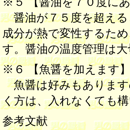
※５ 【
醤油を７０度に
醤油が７５度を超える
成分が熱で変性するため
す。醤油の温度管理は大
※６ 【
魚醤を加えます
魚醤は好みもあります
く方は、入れなくても構
参考文献