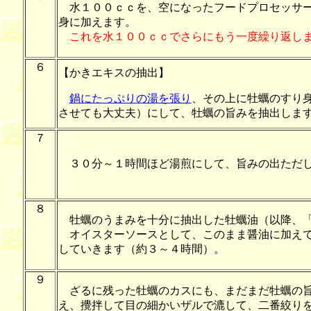
水１００ｃｃを、空になったフードプロセッサー
身に加えます。
これを水１００ｃｃでさらにもう一度繰り返し
６
【かきエキスの抽出】
鍋にたっぷりの湯を張り
、その上に牡蠣のすり
させても大丈夫）にして、牡蠣の旨みを抽出しま
７
３０分～１時間ほど湯煎にして、旨みの出ただし
８
牡蠣のうまみを十分に抽出した牡蠣油（以降、「
オイスターソースとして、このまま醤油に加えて
していきます（約３～４時間）。
９
ざるに残った牡蠣のカスにも、まだまだ牡蠣の旨
え、攪拌して目の細かいザルで漉して、二番絞り