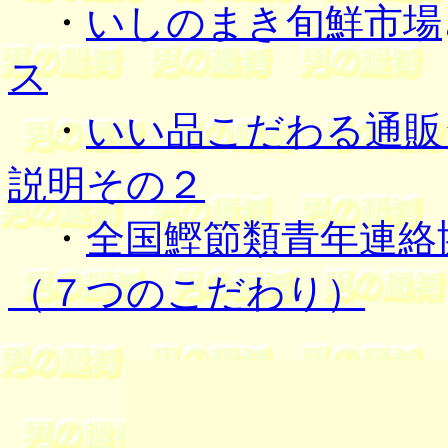
・
いしのまき旬鮮市場
ス
・
いい品こだわる通販
説明その２
・
全国鰹節類青年連絡
（７つのこだわり）