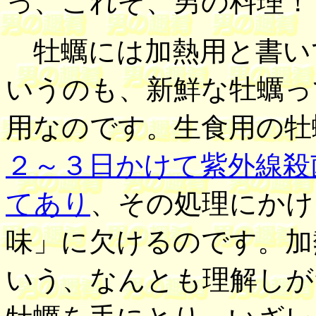
っ、これぞ、男の料理！！
牡蠣には加熱用と書い
いうのも、新鮮な牡蠣っ
用なのです。生食用の牡
２～３日かけて紫外線殺
てあり
、その処理にかけ
味」に欠けるのです。加
いう、なんとも理解しが