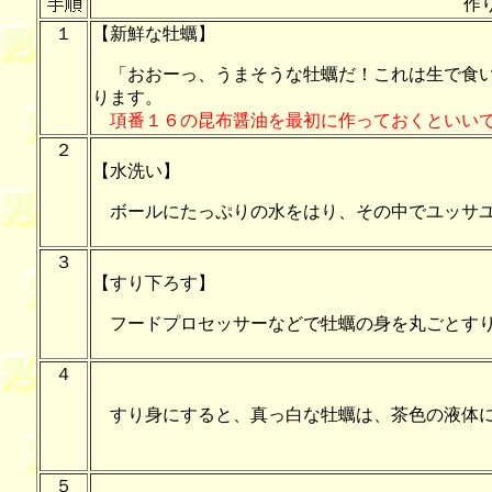
作
１
【新鮮な牡蠣】
「おおーっ、うまそうな牡蠣だ！これは生で食い
ります。
項番１６の昆布醤油を最初に作っておくといい
２
【水洗い】
ボールにたっぷりの水をはり、その中でユッサ
３
【すり下ろす】
フードプロセッサーなどで牡蠣の身を丸ごとす
４
すり身にすると、真っ白な牡蠣は、茶色の液体
５