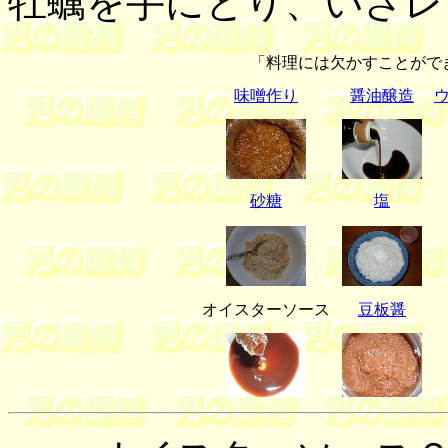
牡蠣を手にとり、いざレ
「料理には欠かすことがで
味噌作り
醤油醸造
砂糖
塩
オイスターソース
豆板醤