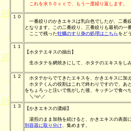
これを水５０ｃｃで、もう一度繰り返します。
１０
一番絞りのかきエキスは乳白色でしたが、二番絞
となります。この二番絞り、三番絞りも最初の一
ここで残った
牡蠣のすり身の処理はこちら
をど
１１
【ホタテエキスの抽出】
生ホタテを網焼きにして、ホタテのエキスをし
１２
ホタテからでてきたエキスを、かきエキスに加
ホタテくんの役割はこれで終わりですので、あと
をちょろっと注いで焦がした後、キッチンで食べ
＼^o^／
１３
【かきエキスの濃縮】
湯煎のまま加熱を続けると、かきエキスの表面に
別容器に取り分け
、集めます。