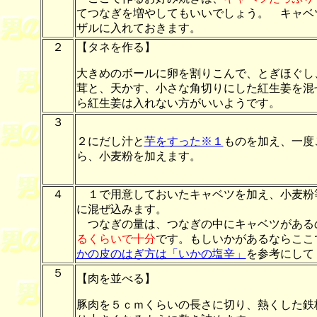
てつなぎを増やしてもいいでしょう。 キャベ
ザルに入れておきます。
２
【タネを作る】
大きめのボールに卵を割りこんで、とぎほぐし
茸と、天かす、小さな角切りにした紅生姜を混
ら紅生姜は入れない方がいいようです。
３
２にだし汁と
芋をすった※１
ものを加え、一度
ら、小麦粉を加えます。
４
１で用意しておいたキャベツを加え、小麦粉
に混ぜ込みます。
つなぎの量は、つなぎの中にキャベツがある
るくらいで十分
です。もしいかがあるならここ
かの皮のはぎ方は「いかの塩辛」
を参考にして
５
【肉を並べる】
豚肉を５ｃｍくらいの長さに切り、熱くした鉄