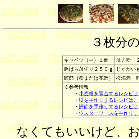
３枚分
キャベツ（中）１個
薄力粉
２
豚ばら薄切り２５０ｇ
じゃがい
鰹節（粉または花鰹）
桜海老 
※参考情報
・
小麦粉を調合するレシピは
・
塩を手作りするレシピはこ
・
鰹節を手作りするレシピは
・
ウスターソースを手作りす
なくてもいいけど、