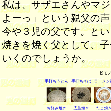
私は、サザエさんやマジ
よーっ」という親父の声
今や３児の父です。とい
焼きを焼く父として、子
いくのでしょうか。
「粉モノ
手打ちうどん
手打ちそば
ラーメン
お好み焼き
広島焼き
たこ焼