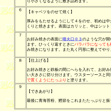
り小さくなるように敷き詰めます。
６
【キャベツをのせて焼く】
厚みをもたせるようにして４をのせ、初めは中
くりと焼きます。表面はカリッと、中はシット
７
お好み焼きの表面に
噴火口※３
のような穴が開
ます。ひっくり返すときに
バラバラになっても
み焼きになります。また丸く円形に整えてやり
８
【仕上げる】
お好み焼きと鉄板の間にへらを入れて、お好み
い大きさに切り分けます。ウスターソースと同
で置くようにたっぷり
と塗ります。
９
【できあがり】
最後に青海苔粉、鰹節をこれまたたっぷりと振