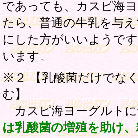
であっても、カスピ海ヨ
たら、普通の牛乳を与え
にした方がいいようです
います。
※２ 【
乳酸菌だけでな
む
】
カスピ海ヨーグルトに
は乳酸菌の増殖を助け、