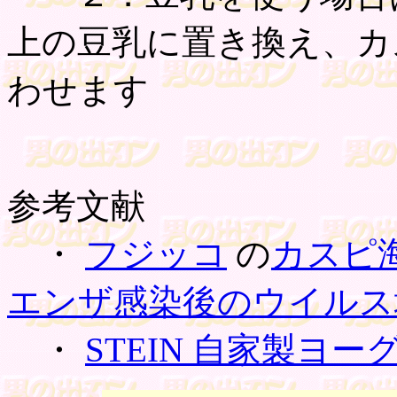
上の豆乳に置き換え、カ
わせます
参考文献
・
フジッコ
の
カスピ
エンザ感染後のウイルス
・
STEIN 自家製ヨ