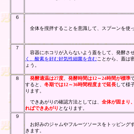
６
全体を撹拌することを意識して、スプーンを使っ
７
容器にホコリが入らないよう蓋をして、発酵させ
く、酸素を好む好気性細菌を含む
ことから、蓋は
ょう。
８
発酵適温は27度、発酵時間は12～24時間が標準
すると、
冬期では12～36時間程度まで延長
して様
ります。
できあがりの確認方法としては、
全体が固まり
ればできあがり
となります。
９
お好みのジャムやフルーツソースをトッピングす
きます。