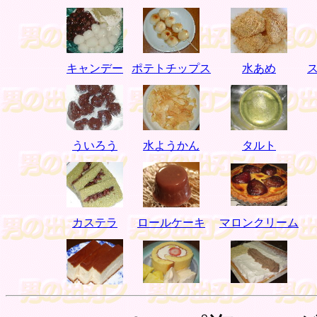
キャンデー
ポテトチップス
水あめ
ういろう
水ようかん
タルト
カステラ
ロールケーキ
マロンクリーム