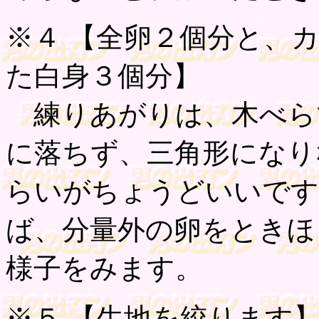
※４ 【
全卵２個分と、
た白身３個分
】
練りあがりは、木べら
に落ちず、三角形になり
らいがちょうどいいです
ば、分量外の卵をときほ
様子をみます。
※５ 【
生地を絞ります