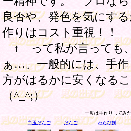
ー精神です。 プロなら
良否や、発色を気にする
作りはコスト重視！！
↑ って私が言っても
ぁ…。一般的には、手作
方がはるかに安くなる
（^_^;）
「一度は手作りしてみ
白玉だんご
だんご
わらび餅