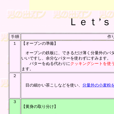
Ｌｅｔ’
作
１
【オーブンの準備】
オーブンの鉄板に、できるだけ薄く分量外のバタ
いいですし、余分なバターを使わずにすみます。
バターをぬる代わりに
クッキングシートを使
ます。
２
目の細かい茶こしなどを使い、
分量外の小麦粉
３
【黄身の取り分け】