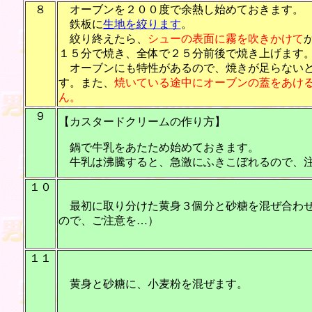
８
オーブンを２００度で余熱し始めておきます。
鉄板に
生地を絞ります
。
絞り終えたら、
シューの表面に霧を吹きかけて
１５分で焼き、全体で２５分前後で焼き上げます
オーブンにも特性があるので、焼きが足らないと
す。また、
焼いている途中にオーブンの蓋をあけ
ん。
９
【カスタードクリームの作り方】
鍋で牛乳をあたため始めておきます。
牛乳は沸騰すると、急激にふきこぼれるので、注意し
１０
最初に取り分けた黄身３個分と砂糖を混ぜ合わせ
ので、ご注意を…）
１１
黄身と砂糖に、小麦粉を混ぜます。