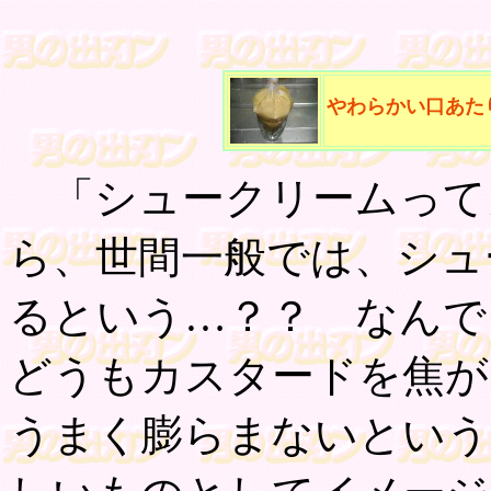
やわらかい口あた
「シュークリームって
ら、世間一般では、シュ
るという…？？ なんで
どうもカスタードを焦が
うまく膨らまないという