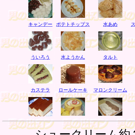
キャンデー
ポテトチップス
水あめ
ういろう
水ようかん
タルト
カステラ
ロールケーキ
マロンクリーム
シュークリーム約