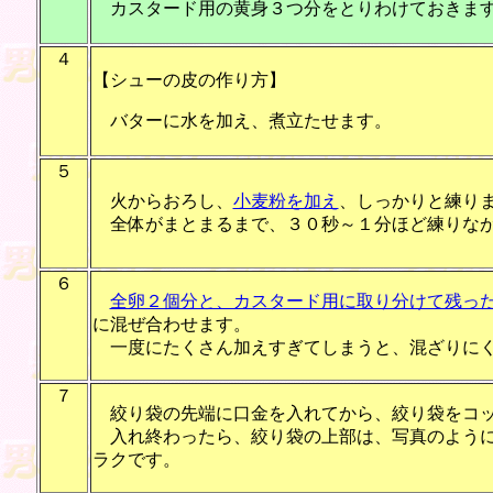
カスタード用の黄身３つ分をとりわけておきます
４
【シューの皮の作り方】
バターに水を加え、煮立たせます。
５
火からおろし、
小麦粉を加え
、しっかりと練り
全体がまとまるまで、３０秒～１分ほど練りなが
６
全卵２個分と、カスタード用に取り分けて残っ
に混ぜ合わせます。
一度にたくさん加えすぎてしまうと、混ざりにく
７
絞り袋の先端に口金を入れてから、絞り袋をコッ
入れ終わったら、絞り袋の上部は、写真のように
ラクです。