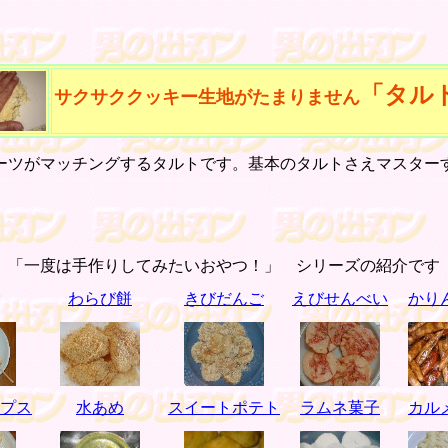
「タル
サクサククッキー生地がたまりません
ツがマッチングするタルトです。基本のタルトさえマスター
「一度は手作りしてみたいおやつ！」 シリーズの紹介です
わらび餅
きびだんご
えびせんべい
かり
プス
水あめ
スイートポテト
ラムネ菓子
カル