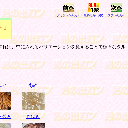
グミジャムの頁へ
最初の頁へ戻る
フランの頁へ
ト」
すれば、中に入れるバリエーションを変えることで様々なタル
んとう
あめ
メ焼き
おはぎ