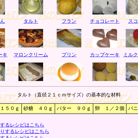
ん
タルト
フラン
チョコレート
スコ
ーキ
マロンクリーム
プリン
カップケーキ
ミルク
タルト（直径２１ｃｍサイズ）の基本的な材料
１５０ｇ
砂糖 ４０ｇ
バター ９０ｇ
卵 １／２個
バニ
するレシピはこちら
りするレシピはこちら
するレシピはこちら