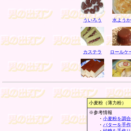
ういろう
水ようか
カステラ
ロールケ
小麦粉（薄力粉） 
※参考情報
・
小麦粉を調合
・
バターを手作
・
砂糖を手作り