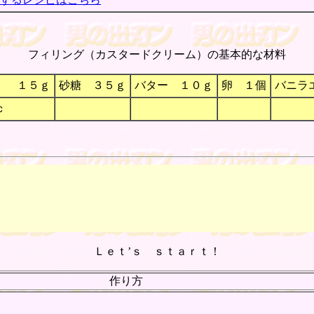
フィリング（カスタードクリーム）の基本的な材料
） １５ｇ
砂糖 ３５ｇ
バター １０ｇ
卵 １個
バニラ
ｃ
Ｌｅｔ’ｓ ｓｔａｒｔ！
作り方