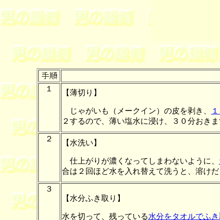
１
【薄切り】
じゃがいも（メークイン）の皮を剥き、
１
２するので、薄い塩水に浸け、３０分おきま
２
【水洗い】
仕上がりが濃くなってしまわないように、
合は２回ほど水を入れ替えて洗うと、溶けだ
３
【水分ふき取り】
水を切って、残っている
水分をタオルでふき