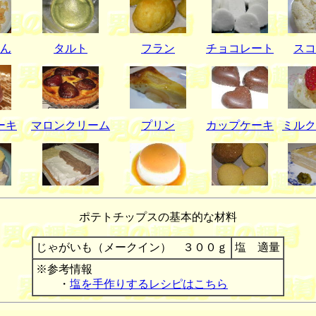
ん
タルト
フラン
チョコレート
スコ
ーキ
マロンクリーム
プリン
カップケーキ
ミルク
ポテトチップスの基本的な材料
じゃがいも（メークイン） ３００ｇ
塩 適量
※参考情報
・
塩を手作りするレシピはこちら