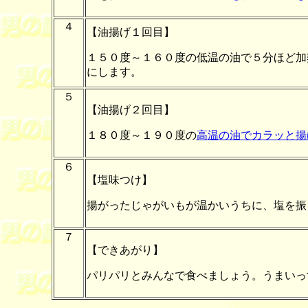
４
【油揚げ１回目】
１５０度～１６０度の低温の油で５分ほど加
にします。
５
【油揚げ２回目】
１８０度～１９０度の
高温の油でカラッと揚
６
【塩味つけ】
揚がったじゃがいもが温かいうちに、塩を振
７
【できあがり】
パリパリとみんなで食べましょう。うまいっ