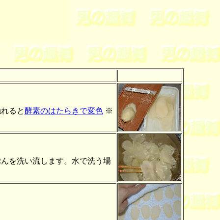
触れると
酵素のはたらきで変色
※
んを洗い流します。水で洗う場