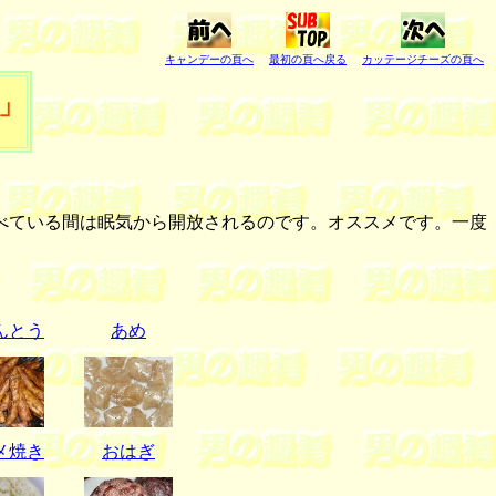
キャンデーの頁へ
最初の頁へ戻る
カッテージチーズの頁へ
」
べている間は眠気から開放されるのです。オススメです。一度
んとう
あめ
メ焼き
おはぎ