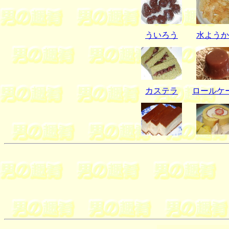
ういろう
水ようか
カステラ
ロールケ