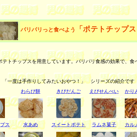
「ポテトチップス
パリパリっと食べよう
テトチップスを用意しています。パリパリ食感の効果で、食
「一度は手作りしてみたいおやつ！」 シリーズの紹介です
わらび餅
きびだんご
えびせんべい
かり
プス
水あめ
スイートポテト
ラムネ菓子
カル