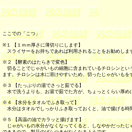
ここでの「こつ」
※１ 【
１ｍｍ厚さに薄切りにします
】
スライサーをお持ちであれば利用されることをお勧めします
※２ 【
酵素のはたらきで変色
】
切ることでじゃがいもの細胞に含まれているチロシンという
ます。チロシンは水に溶けやすいため、切ったじゃがいもを
※３ 【
たっぷりの湯でさっと茹でる
】
水で洗うよりも、お湯で茹でた方が、ちょっとくらい厚め
※４ 【
水分をタオルでふき取って
】
水分はタオルでしっかりふき取っておくと、油で揚げる時間
※５ 【
高温の油でカラッと揚げます
】
じゃがいもの水分がなくなってくると、しなやかだったじゃ
できるので、製品のばらつきがなくなるようです。