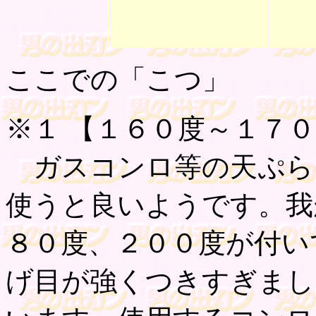
ここでの「こつ」
※１
【
１６０度～１７
ガスコンロ等の天ぷら
使うと良いようです。我
８０度、２００度が付い
げ目が強くつきすぎまし