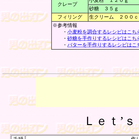
小麦粉 １２０ｇ
クレープ
砂糖 ３５ｇ
フィリング
生クリーム ２００ｃ
※参考情報
・
小麦粉を調合するレシピはこち
・
砂糖を手作りするレシピはこち
・
バターを手作りするレシピはこ
Ｌｅｔ’
作