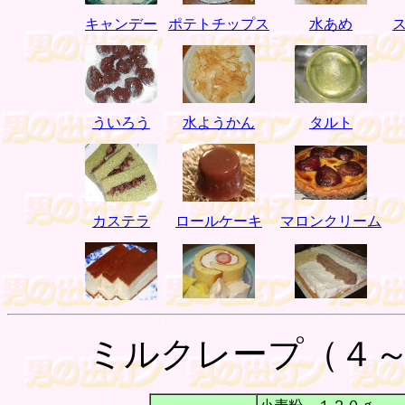
キャンデー
ポテトチップス
水あめ
ういろう
水ようかん
タルト
カステラ
ロールケーキ
マロンクリーム
ミルクレープ（４