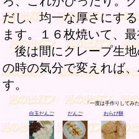
ろ、これがぴったり。ク
だし、均一な厚さにする
ます。１６枚焼いて、最
後は間にクレープ生地
の時の気分で変えれば、
す。
「一度は手作りしてみ
白玉だんご
だんご
わらび餅