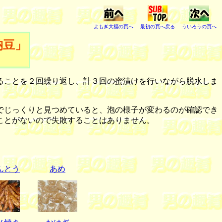
よもぎ大福の頁へ
最初の頁へ戻る
ういろうの頁へ
納豆」
ることを２回繰り返し、計３回の蜜漬けを行いながら脱水しま
でじっくりと見つめていると、泡の様子が変わるのが確認でき
ことがないので失敗することはありません。
んとう
あめ