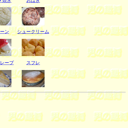
メ焼き
おはぎ
ーン
シュークリーム
レープ
スフレ