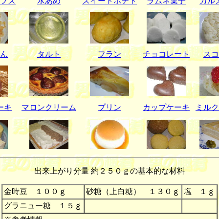
プス
水あめ
スイートポテト
ラムネ菓子
カル
ん
タルト
フラン
チョコレート
スコ
ーキ
マロンクリーム
プリン
カップケーキ
ミルク
出来上がり分量 約２５０ｇの基本的な材料
金時豆 １００ｇ
砂糖（上白糖） １３０ｇ
塩 １ｇ
グラニュー糖 １５ｇ