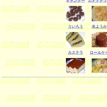
キャンデー
ポテトチッ
ういろう
水ようか
カステラ
ロールケ