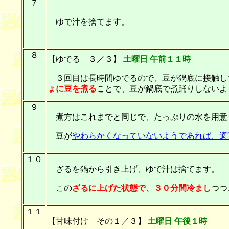
７
ゆで汁を捨てます。
８
【ゆでる ３／３】
土曜日 午前１１時
３回目は長時間ゆでるので、豆が鍋底に接触し
ょに豆を煮る
ことで、豆が鍋底で煮踊りしないよ
９
煮方はこれまでと同じで、たっぷりの水を用意
豆が
やわらかくなっていないようであれば、適
１０
ざるを鍋から引き上げ、ゆで汁は捨てます。
この
ざるに上げた状態で、３０分間冷まし
つつ
１１
【甘味付け その１／３】
土曜日 午後１時