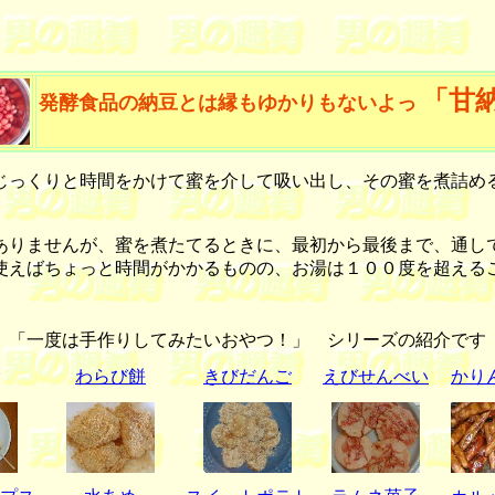
「甘
発酵食品の納豆とは縁もゆかりもないよっ
っくりと時間をかけて蜜を介して吸い出し、その蜜を煮詰め
りませんが、蜜を煮たてるときに、最初から最後まで、通し
使えばちょっと時間がかかるものの、お湯は１００度を超える
「一度は手作りしてみたいおやつ！」 シリーズの紹介です
わらび餅
きびだんご
えびせんべい
かり