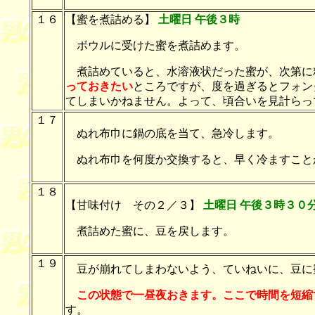
１６
【蜜を煮詰める】
土曜日 午後３時
ボウルに受けた蜜を煮詰めます。
煮詰めていると、水溶液状だった蜜が、次第に
っておきたい
ところですが、度を過ぎるとフォン
てしまいかねません。よって、頃合いを見計らっ
１７
ぬれ布巾に鍋の底を当て、急冷します。
ぬれ布巾を何度か交換すると、早く冷ますこと
１８
【甘味付け その２／３】
土曜日 午後３時３０
煮詰めた蜜に、豆を戻します。
１９
豆が崩れてしまわないよう、ていねいに、豆に
この状態で一昼夜おきます。ここで時間を短縮
す。