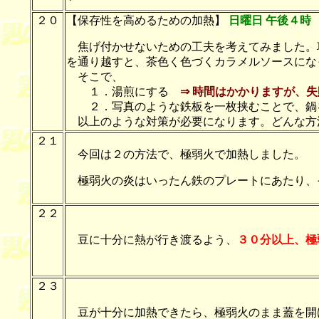
２０
【保存性を高めるための加熱】
日曜日 午後４時
焦げ付かせないための工夫を考えてみました。
を通り越すと、茶色く色づくカラメルソースにな
そこで、
１．湯煎にする
⇒ 時間はかかりますが、
２．写真のような鉄板を一枚挟むことで、鍋
以上のような対策が必要になります。どんな方
２１
今回は２の方法で、極弱火で加熱しました。
極弱火の炎はいったん鉄のプレートにあたり、
２２
豆に十分に熱が行き渡るよう、
３０分以上、極
２３
豆が十分に加熱できたら、極弱火のまま蓋を開