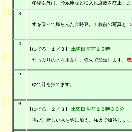
冬場以外は、冷蔵庫などに入れ腐敗を防止しま
３
水を吸って膨らんだ金時豆。１枚前の写真と比
４
【ゆでる １／３】
土曜日 午前１０時
たっぷりの水を用意し、強火で加熱します。
沸
５
ゆで汁を捨てます。
６
【ゆでる ２／３】
土曜日 午前１０時３０分
再び、新しい水を鍋に加え、強火で加熱します