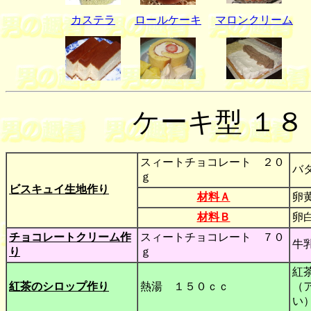
カステラ
ロールケーキ
マロンクリーム
ケーキ型 １
スィートチョコレート ２０
バ
ｇ
ビスキュイ生地作り
材料Ａ
卵
材料Ｂ
卵
チョコレートクリーム作
スィートチョコレート ７０
牛
り
ｇ
紅
紅茶のシロップ作り
熱湯 １５０ｃｃ
（
い