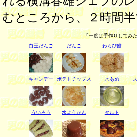
れる横溝春雄シェフのレ
むところから、２時間半
「一度は手作りしてみ
白玉だんご
だんご
わらび餅
キャンデー
ポテトチップス
水あめ
ういろう
水ようかん
タルト